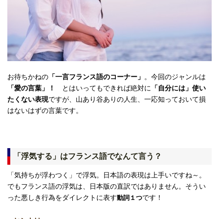
お待ちかねの
「一言フランス語のコーナー」
。今回のジャンルは
「愛の言葉」！
とはいってもできれば絶対に
「自分には」使い
たくない表現
ですが、山あり谷ありの人生、一応知っておいて損
はないはずの言葉です。
「浮気する」はフランス語でなんて言う？
「気持ちが浮わつく」で浮気。日本語の表現は上手いですね～。
でもフランス語の浮気は、日本版の直訳ではありません。そうい
った悪しき行為をダイレクトに表す
です！
動詞１つ