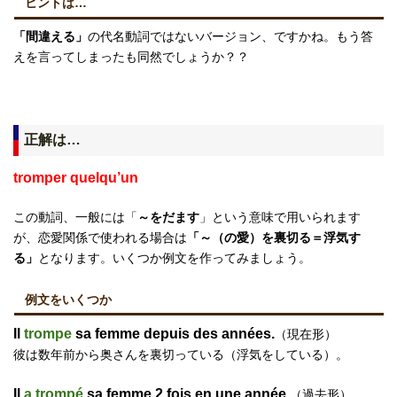
ヒントは…
「間違える」
の代名動詞ではないバージョン、ですかね。もう答
えを言ってしまったも同然でしょうか？？
正解は…
tromper quelqu’un
この動詞、一般には「
～をだます
」という意味で用いられます
が、恋愛関係で使われる場合は
「～（の愛）を裏切る＝浮気す
る」
となります。いくつか例文を作ってみましょう。
例文をいくつか
Il
trompe
sa femme depuis des années.
（現在形）
彼は数年前から奥さんを裏切っている（浮気をしている）。
Il
a trompé
sa femme 2 fois en une année.
（過去形）