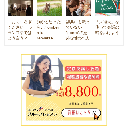
「おくつろぎ
猫かと思った
辞典にも載っ
「大過去」を
ください」 フ
ら…”tomber
ていない
使って会話の
ランス語では
à la
"genre"の意
幅を広げよう
どう言う？
renverse”…
外な使われ方