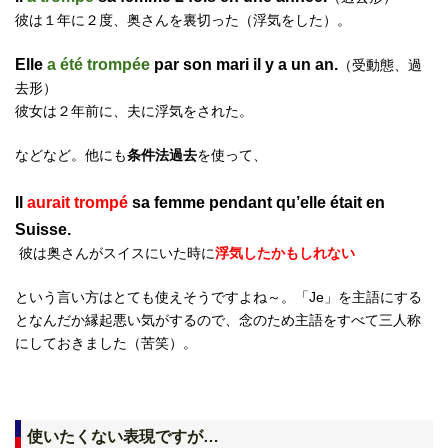
彼は１年に２度、奥さんを裏切った（浮気をした）。
Elle
a été trompée
par son mari il y a un an.
（受動態、過
去形）
彼女は２年前に、夫に浮気をされた。
などなど。他にも
条件法過去
を使って、
Il
aurait trompé
sa femme pendant qu’elle était en
Suisse.
彼は奥さんがスイスにいた時に
浮気したかもしれない
という言い方はとても使えそうですよね～。「Je」を主語にする
となんだか縁起悪い気がするので、念のため主語をすべて三人称
にしておきました（苦笑）。
使いたくない表現ですが…