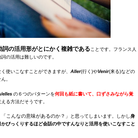
動詞の活用形がとにかく複雑である
ことです。フランス人
動詞の活用は難しいのです。
なく使いこなすことができますが、
Aller
(行く
)
や
Venir
(
来る
)
などの
せん。
ls/elles
の
６つのパターンを
何回も紙に書いて、口ずさみながら覚
覚える方法だそうです。
、
「こんなの意味があるのか？」
と思ってしまいます。しかし
身
日かびっくりするほど会話の中ですんなりと活用を使いこなすこと