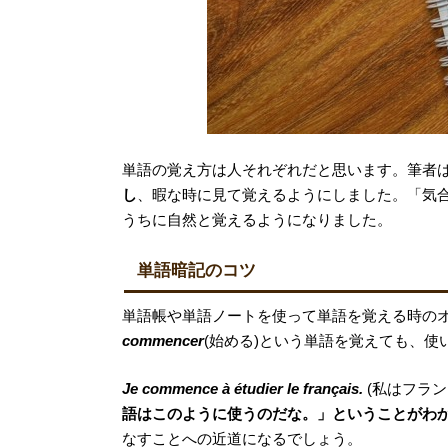
単語の覚え方は人それぞれだと思います。筆者
し
、暇な時に見て覚えるようにしました。「気
うちに自然と覚えるようになりました。
単語暗記のコツ
単語帳や単語ノートを使って単語を覚える時の
commencer
(
始める
)
という単語を覚えても、使
Je commence à étudier le français.
(
私はフラン
語はこのように使うのだな。」ということがわ
なすことへの近道になるでしょう。