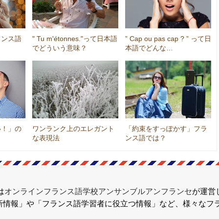
ランス語
" Tu m'étonnes."って日本語
” Cap ou pas cap ? ” って日
でどういう意味？
本語でどんな…
い！」の
ワンランク上のエレガント
「約束をすっぽかす」フラ
な表現法
ンス語では？
は
オンラインフランス語学校アンサンブルアンフランセ
が運営
新情報」や「フランス語学習者に役立つ情報」など、様々なフ