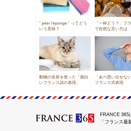
” jeter l'éponge ” ってどう
「一杯どう？」フ
いう意味？
で自然な言い方は
動物の名前を使った「面白
「あ〜思い出せな
いフランス語の表現」
フランス式表現
FRANCE 365
「フランス最