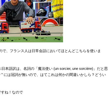
e”が省略されたもので、フランス人は日常会話においてほとんどこちらを使いま
、名詞の「魔法使い (un sorcier, une sorcière)」だと思
ier ” には冠詞が無いので、はてこれは何かの間違いかしら？どうい
ですね！なので