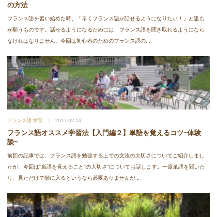
の方法
フランス語を習い始めた時、「早くフランス語が話せるようになりたい！」と誰も
が願うものです。話せるようになるためには、フランス語を聞き取れるようになら
なければなりません。今回は初心者のためのフランス語の...
フランス語 学習
2017.02.14.
フランス語オススメ学習法【入門編２】単語を覚えるコツ~体験
談~
前回の記事では、フランス語を勉強する上での文法の大切さについてご紹介しまし
たが、今回は"単語を覚えること”の大切さ"についてお話します。一度単語を聞いた
り、見ただけで頭に入るというなら必要ありませんが...