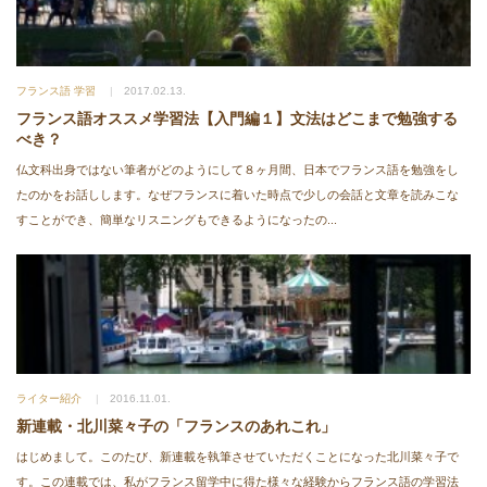
フランス語 学習
2017.02.13.
フランス語オススメ学習法【入門編１】文法はどこまで勉強する
べき？
仏文科出身ではない筆者がどのようにして８ヶ月間、日本でフランス語を勉強をし
たのかをお話しします。なぜフランスに着いた時点で少しの会話と文章を読みこな
すことができ、簡単なリスニングもできるようになったの...
ライター紹介
2016.11.01.
新連載・北川菜々子の「フランスのあれこれ」
はじめまして。このたび、新連載を執筆させていただくことになった北川菜々子で
す。この連載では、私がフランス留学中に得た様々な経験からフランス語の学習法