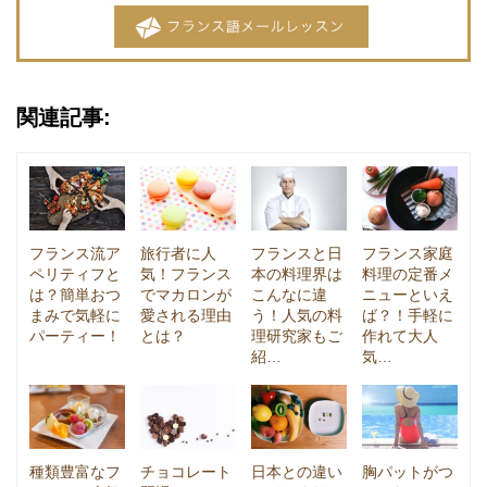
関連記事:
フランス流ア
旅行者に人
フランスと日
フランス家庭
ペリティフと
気！フランス
本の料理界は
料理の定番メ
は？簡単おつ
でマカロンが
こんなに違
ニューといえ
まみで気軽に
愛される理由
う！人気の料
ば？！手軽に
パーティー！
とは？
理研究家もご
作れて大人
紹…
気…
種類豊富なフ
チョコレート
日本との違い
胸パットがつ