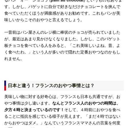
るパン オー ショコラ (
pain au chocolat
) というものもありま
す。しかし、バゲットに自分で好きなだけチョコレートを挟んで
食べていただくほうが満腹感がありお勧めです。これもパンが美
味しいからこそのおやつと言えるでしょう。
一昔前はパン屋さんのレジ横に棒状のチョコが売られていました
が、最近はあまり見かけなくなりました。しかし、このバゲット
板チョコを食べている人をみると、「これ美味しいよね。昔、よ
く食べたわ。」という人が多いので隠れた定番おやつなのかもし
れません。
日本と違う！フランスのおやつ事情とは？
美味しい物に対する好奇心は、フランスも日本も共通ですが、お
やつ事情は少し違います。
なんとフランス人のおやつの時間は、
夕方４時と決まっているのです！
そして、４時前におやつを食べ
ることに抵抗を感じている様子が見えます。「まだ４時ではない
からおやつはダメ。」なんていうフランスママさんの言葉を何度