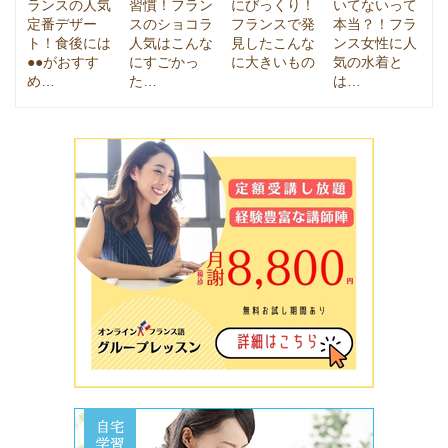
ランスの人気
習慣！フラン
にびっくり！
いてないって
定番デザー
スのショコラ
フランスで発
本当？！フラ
ト！食後には
人気はこんな
見したこんな
ンス女性に人
●●がおすす
にすごかっ
に大きいもの
気の水着と
め…
た…
は…