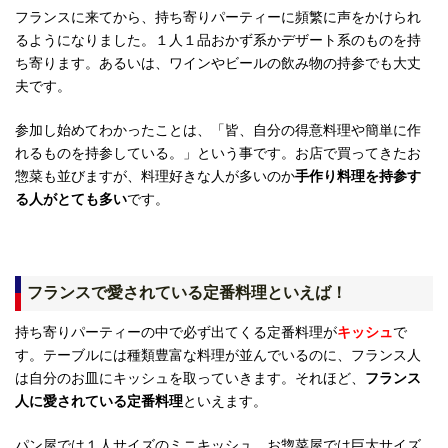
フランスに来てから、持ち寄りパーティーに頻繁に声をかけられ
るようになりました。１人１品おかず系かデザート系のものを持
ち寄ります。あるいは、ワインやビールの飲み物の持参でも大丈
夫です。
参加し始めてわかったことは、「皆、自分の得意料理や簡単に作
れるものを持参している。」という事です。お店で買ってきたお
惣菜も並びますが、料理好きな人が多いのか
手作り料理を持参す
る人がとても多い
です。
フランスで愛されている定番料理といえば！
持ち寄りパーティーの中で必ず出てくる定番料理が
キッシュ
で
す。テーブルには種類豊富な料理が並んでいるのに、フランス人
は自分のお皿にキッシュを取っていきます。それほど、
フランス
人に愛されている定番料理
といえます。
パン屋では１人サイズのミニキッシュ、お惣菜屋では巨大サイズ