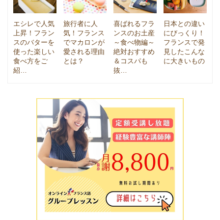
エシレで人気
旅行者に人
喜ばれるフラ
日本との違い
上昇！フラン
気！フランス
ンスのお土産
にびっくり！
スのバターを
でマカロンが
～食べ物編～
フランスで発
使った楽しい
愛される理由
絶対おすすめ
見したこんな
食べ方をご
とは？
＆コスパも
に大きいもの
紹…
抜…