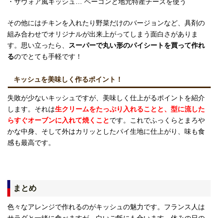
・サヴォア風キッシュ… ベーコンと地元特産チーズを使う
その他にはチキンを入れたり野菜だけのバージョンなど、具剤の
組み合わせでオリジナルが出来上がってしまう面白さがありま
す。思い立ったら、
スーパーで丸い形のパイシートを買って作れ
る
のでとても手軽です！
キッシュを美味しく作るポイント！
失敗が少ないキッシュですが、美味しく仕上がるポイントを紹介
します。それは
生クリームをたっぷり入れることと、型に流した
らすぐオーブンに入れて焼くこと
です。これでふっくらとまろや
かな中身、そして外はカリッとしたパイ生地に仕上がり、味も食
感も最高です。
まとめ
色々なアレンジで作れるのがキッシュの魅力です。フランス人は