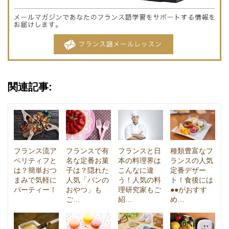
関連記事:
フランス流ア
フランスで有
フランスと日
種類豊富なフ
ペリティフと
名な定番お菓
本の料理界は
ランスの人気
は？簡単おつ
子は？隠れた
こんなに違
定番デザー
まみで気軽に
人気「パンの
う！人気の料
ト！食後には
パーティー！
おやつ」も
理研究家もご
●●がおすす
ご…
紹…
め…