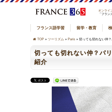
オンライ
「フラン
フランス語学習
留学・教育
TOP
»
ツーリズム
»
Paris
» 切っても切れない仲
切っても切れない仲？パ
紹介