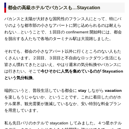
都会の高級ホテルでバカンスも…Staycation
バカンスと太陽が大好きな国民性のフランス人にとって、特にパ
リのような都市部の小さなアパートに閉じ込められるのは耐えら
れない…ということで、１回目の confinement 開始時には、都会
を脱出する人たちで各地のターミナル駅は大混雑しました。
それでも、都会の小さなアパート以外に行くところのない人もた
くさんいます。２回目、３回目と不自由なロックダウン生活にも
皆さん慣れてきたとはいえ、やはり週末の気分転換やバカンスに
は行きたい。そこで
今ひそかに人気を集めているのが Staycation
という気分転換
。
端的にいうと、普段生活している都会に
stay
しながら
vacation
を楽しもうじゃないか、ということです。これに着目したのがホ
テル業界。観光需要が激減しているなか、安い特別な料金プラン
を用意しています。
私も先日パリのホテルで staycation してみました。４つ星ホテル