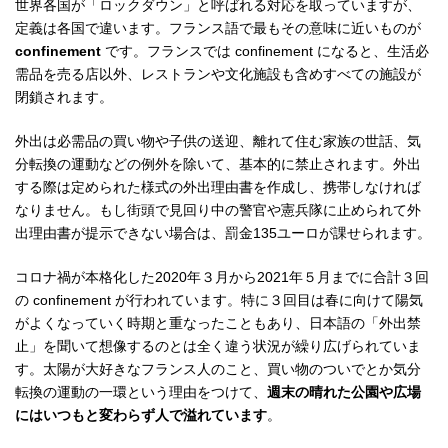
世界各国が「ロックダウン」と呼ばれる対応を取っていますが、
定義は各国で違います。フランス語で最もその意味に近いものが
confinement
です。フランスでは confinement になると、生活必
需品を売る店以外、レストランや文化施設も含めすべての施設が
閉鎖されます。
外出は必需品の買い物や子供の送迎、離れて住む家族の世話、気
分転換の運動などの例外を除いて、基本的に禁止されます。外出
する際は定められた様式の外出理由書を作成し、携帯しなければ
なりません。もし街頭で見回り中の警官や憲兵隊に止められて外
出理由書が提示できない場合は、罰金135ユーロが課せられます。
コロナ禍が本格化した2020年３月から2021年５月までに合計３回
の confinement が行われています。特に３回目は春に向けて陽気
がよくなっていく時期と重なったこともあり、日本語の「外出禁
止」を聞いて想像するのとは全く違う状況が繰り広げられていま
す。太陽が大好きなフランス人のこと、買い物のついでとか気分
転換の運動の一環という理由をつけて、
週末の晴れた公園や広場
にはいつもと変わらず人で溢れています
。