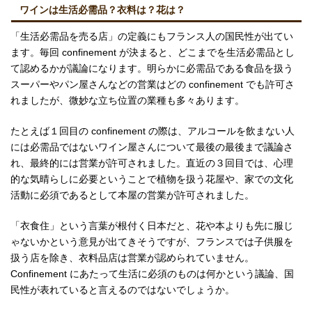
ワインは生活必需品？衣料は？花は？
「生活必需品を売る店」の定義にもフランス人の国民性が出てい
ます。毎回 confinement が決まると、どこまでを生活必需品とし
て認めるかが議論になります。明らかに必需品である食品を扱う
スーパーやパン屋さんなどの営業はどの confinement でも許可さ
れましたが、微妙な立ち位置の業種も多々あります。
たとえば１回目の confinement の際は、アルコールを飲まない人
には必需品ではないワイン屋さんについて最後の最後まで議論さ
れ、最終的には営業が許可されました。直近の３回目では、心理
的な気晴らしに必要ということで植物を扱う花屋や、家での文化
活動に必須であるとして本屋の営業が許可されました。
「衣食住」という言葉が根付く日本だと、花や本よりも先に服じ
ゃないかという意見が出てきそうですが、フランスでは子供服を
扱う店を除き、衣料品店は営業が認められていません。
Confinement にあたって生活に必須のものは何かという議論、国
民性が表れていると言えるのではないでしょうか。