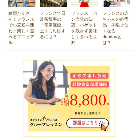
種類たくさ
フランスで日
フランス、パ
フランスの赤
ん！フランス
常茶飯事の
ン文化の知
ちゃんの必需
で小麦粉を迷
「電車遅延」
恵 バゲット
品！手離せな
わず楽しく選
上手に対応す
を残さず美味
くなる
べるマニュア
るには？
しく食べる豆
doudouと
ル
知…
は？…