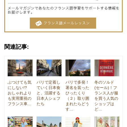
関連記事:
ぶつけても気
パリで定着し
パリで多発！
冬のソルド
にしない!?
ていく日本食
署名を装った
(セール)！フ
おしゃれより
と、活躍する
ひったくり
ランス人が服
も実用重視の
日本人シェフ
（２）取り囲
を買う人気の
フランス車…
たち
まれたらどう
ショップは
す…
ど…