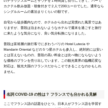
のデラックスルームとサウナを１時間貸し切りにできて、バーで
カクテル飲み放題・朝食付きで２人で200ユーロでした。通常なら
シングルルームの素泊まりくらいの額です。
自宅から徒歩圏内なので、ホテルから出れば見慣れた風景ではあ
りますが、普段は泊まれないようなホテルで週末を過ごすと旅行
に来たような気分になり、良い気分転換になりました。
普段は富裕層の旅行客でにぎわうパリの Hotel Lutecia や
Mandarin Oriental などの５つ星ホテルも参入し、絶対的には安い
とは言えないものの、普段の高い料金とは比べ物にならないよう
な価格のプランを売り出しています。この観光業界の臨機応変な
対応は、観光大国のフランスだからこそできることなのかもしれ
ません。
名詞 COVID-19 の性は？ フランスでも分かれる見解
ここでフランス語の話題をひとつ。日本人がフランス語を学習す