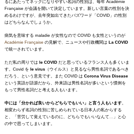
るにあたってネックになりやすい名詞の性別は、毎年 Académie
Française が会議を開いて決定しています。新しい言葉の性別を決
めるわけですが、去年突如出てきたバズワード「COVID」の性別
はどちらなんでしょうか。
病気を意味する maladie が女性なので COVID も女性というのが
Académie Française
の見解で、ニュースや行政機関は
La COVID
で統一されています。
ただ私の周りでは
le COVID
だと思っているフランス人も多くいま
す。Covid を
le virus
（ウイルス）と見るなら男性名詞であるべき
だろう、という意見です。また COVID は
Corona Virus Disease
という英語が語源だから、外来語は男性名詞が多いという慣例を
もって男性名詞だと考える人もいます。
中には「分かれば良いからどちらでもいい」と言う人もいます
。
相変わらず名詞の性別に苦しめられている日本人の私からする
と、「苦労して覚えているのに、どちらでもいいなんて…」と心
の中で思ってしまいます。