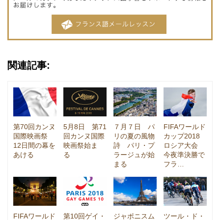
関連記事:
第70回カンヌ
5月8日 第71
７月７日 パ
FIFAワールド
国際映画祭
回カンヌ国際
リの夏の風物
カップ2018
12日間の幕を
映画祭始ま
詩 パリ・プ
ロシア大会
あける
る
ラージュが始
今夜準決勝で
まる
フラ…
FIFAワールド
第10回ゲイ・
ジャポニスム
ツール・ド・