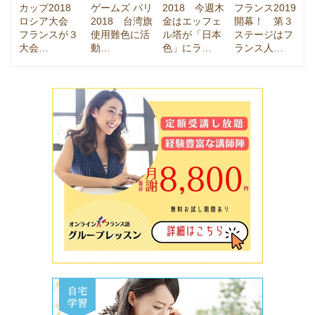
カップ2018
ゲームズ パリ
2018 今週木
フランス2019
ロシア大会
2018 台湾旗
金はエッフェ
開幕！ 第３
フランスが３
使用難色に活
ル塔が「日本
ステージはフ
大会…
動…
色」にラ…
ランス人…