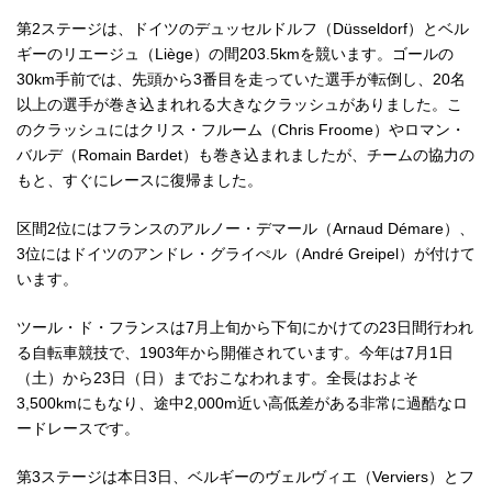
第2ステージは、ドイツのデュッセルドルフ（Düsseldorf）とベル
ギーのリエージュ（Liège）の間203.5kmを競います。ゴールの
30km手前では、先頭から3番目を走っていた選手が転倒し、20名
以上の選手が巻き込まれれる大きなクラッシュがありました。こ
のクラッシュにはクリス・フルーム（Chris Froome）やロマン・
バルデ（Romain Bardet）も巻き込まれましたが、チームの協力の
もと、すぐにレースに復帰ました。
区間2位にはフランスのアルノー・デマール（Arnaud Démare）、
3位にはドイツのアンドレ・グライぺル（André Greipel）が付けて
います。
ツール・ド・フランスは7月上旬から下旬にかけての23日間行われ
る自転車競技で、1903年から開催されています。今年は7月1日
（土）から23日（日）までおこなわれます。全長はおよそ
3,500kmにもなり、途中2,000m近い高低差がある非常に過酷なロ
ードレースです。
第3ステージは本日3日、ベルギーのヴェルヴィエ（Verviers）とフ