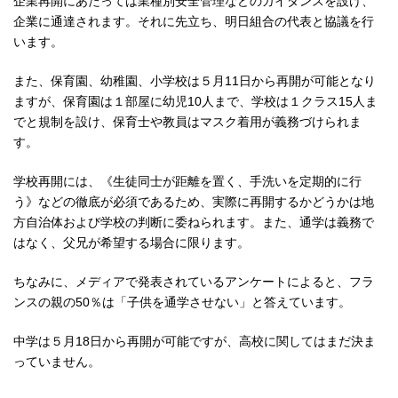
企業再開にあたっては業種別安全管理などのガイダンスを設け、
企業に通達されます。それに先立ち、明日組合の代表と協議を行
います。
また、保育園、幼稚園、小学校は５月11日から再開が可能となり
ますが、保育園は１部屋に幼児10人まで、学校は１クラス15人ま
でと規制を設け、保育士や教員はマスク着用が義務づけられま
す。
学校再開には、《生徒同士が距離を置く、手洗いを定期的に行
う》などの徹底が必須であるため、実際に再開するかどうかは地
方自治体および学校の判断に委ねられます。また、通学は義務で
はなく、父兄が希望する場合に限ります。
ちなみに、メディアで発表されているアンケートによると、フラ
ンスの親の50％は「子供を通学させない」と答えています。
中学は５月18日から再開が可能ですが、高校に関してはまだ決ま
っていません。