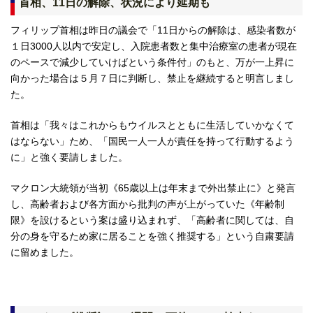
首相、11日の解除、状況により延期も
フィリップ首相は昨日の議会で「11日からの解除は、感染者数が
１日3000人以内で安定し、入院患者数と集中治療室の患者が現在
のペースで減少していけばという条件付」のもと、万が一上昇に
向かった場合は５月７日に判断し、禁止を継続すると明言しまし
た。
首相は「我々はこれからもウイルスとともに生活していかなくて
はならない」ため、「国民一人一人が責任を持って行動するよう
に」と強く要請しました。
マクロン大統領が当初《65歳以上は年末まで外出禁止に》と発言
し、高齢者および各方面から批判の声が上がっていた《年齢制
限》を設けるという案は盛り込まれず、「高齢者に関しては、自
分の身を守るため家に居ることを強く推奨する」という自粛要請
に留めました。