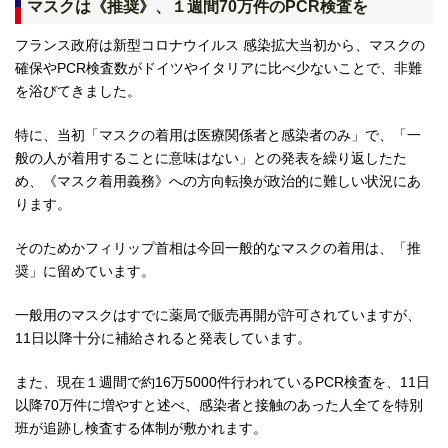
マスクは《推奨》、１週間70万件のPCR検査を
フランス政府は新型コロナウイルス 感染拡大当初から、マスクの
確保やPCR検査数がドイツやイタリアに比べ少ないことで、非難
を浴びてきました。
特に、当初「マスクの着用は医療関係者と感染者のみ」で、「一
般の人が着用することに意味はない」との発表を繰り返したた
め、《マスク着用義務》への方向転換が政治的に難しい状況にあ
ります。
そのためかフィリップ首相は今回一般的なマスクの着用は、「推
奨」に留めています。
一般用のマスクはすでに薬局で販売再開が許可されていますが、
11日以降十分に補給されると発表しています。
また、現在１週間で約16万5000件行われているPCR検査を、11日
以降70万件に増やすと述べ、感染者と接触のあった人全てを特別
班が追跡し検査する体制が敷かれます。