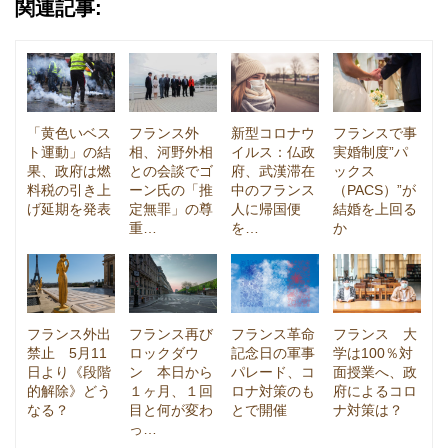
関連記事:
「黄色いベス
フランス外
新型コロナウ
フランスで事
ト運動」の結
相、河野外相
イルス：仏政
実婚制度”パ
果、政府は燃
との会談でゴ
府、武漢滞在
ックス
料税の引き上
ーン氏の「推
中のフランス
（PACS）”が
げ延期を発表
定無罪」の尊
人に帰国便
結婚を上回る
重…
を…
か
フランス外出
フランス再び
フランス革命
フランス 大
禁止 5月11
ロックダウ
記念日の軍事
学は100％対
日より《段階
ン 本日から
パレード、コ
面授業へ、政
的解除》どう
１ヶ月、１回
ロナ対策のも
府によるコロ
なる？
目と何が変わ
とで開催
ナ対策は？
っ…