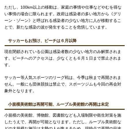
ただし、100km以上の移動は、家庭の事情や仕事などやむを得な
い事情の場合に限られます。政府は感染者の多い地方から《グリ
ーン・ゾーン》と呼ばれる感染者の少ない地方に人が移動するこ
とで、新たな感染の波が発生することを危惧しています。
サッカーもお預け、ビーチは６月以降
現在閉鎖されている公園は感染者数の少ない地方のみ解禁されま
す。ビーチへのアクセスは、少なくとも６月１日まで禁止されま
す。
サッカー等人気スポーツのリーグ戦は、今季は秋まで再開されま
せん。一般にも団体競技は禁止で、スポーツジムも今回の再会対
象外となります。
小規模美術館は再開可能、ルーブル美術館の再開は未定
小規模の美術館、博物館、図書館なども入場制限や衛生対策を施
したうえで、再開が可能となります。ただし、ルーブル美術館な
どの大規模な施設は大勢の人が集まるため、現時点で再開の目途