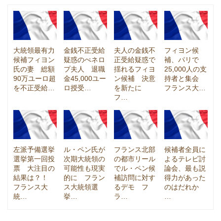
大統領最有力
金銭不正受給
夫人の金銭不
フィヨン候
候補フィヨン
疑惑のぺネロ
正受給疑惑で
補、パリで
氏の妻 総額
プ夫人 退職
揺れるフィヨ
25,000人の支
90万ユーロ超
金45,000ユー
ン候補 決意
持者と集会
を不正受給…
ロ授受…
を新たに
フランス大…
フ…
左派予備選挙
ル・ペン氏が
フランス北部
候補者全員に
選挙第一回投
次期大統領の
の都市リール
よるテレビ討
票 大注目の
可能性も現実
でル・ペン候
論会、最も説
結果は？！
的に フラン
補訪問に対す
得力があった
フランス大
ス大統領選
るデモ フ
のはだれか
統…
挙…
ラ…
…