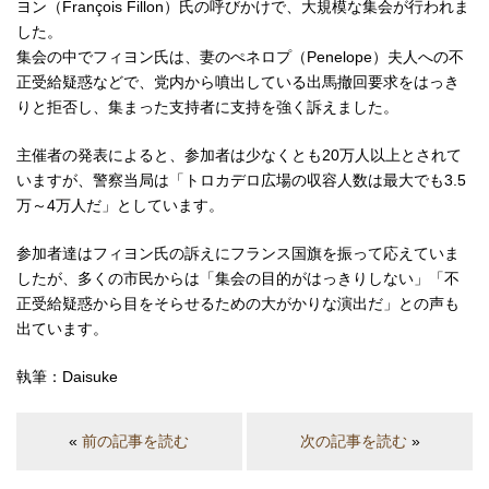
ヨン（François Fillon）氏の呼びかけで、大規模な集会が行われま
した。
集会の中でフィヨン氏は、妻のぺネロプ（Penelope）夫人への不
正受給疑惑などで、党内から噴出している出馬撤回要求をはっき
りと拒否し、集まった支持者に支持を強く訴えました。
主催者の発表によると、参加者は少なくとも20万人以上とされて
いますが、警察当局は「トロカデロ広場の収容人数は最大でも3.5
万～4万人だ」としています。
参加者達はフィヨン氏の訴えにフランス国旗を振って応えていま
したが、多くの市民からは「集会の目的がはっきりしない」「不
正受給疑惑から目をそらせるための大がかりな演出だ」との声も
出ています。
執筆：Daisuke
«
前の記事を読む
次の記事を読む
»