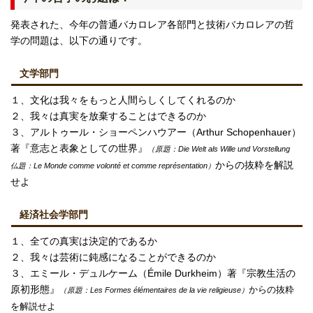
発表された、今年の普通バカロレア各部門と技術バカロレアの哲
学の問題は、以下の通りです。
文学部門
１、文化は我々をもっと人間らしくしてくれるのか
２、我々は真実を放棄することはできるのか
３、アルトゥール・ショーペンハウアー（Arthur Schopenhauer）
著『意志と表象としての世界』
（原題：Die Welt als Wille und Vorstellung
からの抜粋を解説
仏題：Le Monde comme volonté et comme représentation）
せよ
経済社会学部門
１、全ての真実は決定的であるか
２、我々は芸術に鈍感になることができるのか
３、エミール・デュルケーム（Émile Durkheim）著『宗教生活の
原初形態』
からの抜粋
（原題：Les Formes élémentaires de la vie religieuse）
を解説せよ