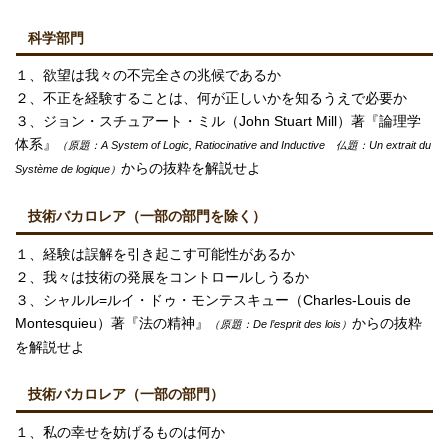
科学部門
１、欲望は我々の不完全さの兆候であるか
２、不正を経験することは、何が正しいかを知るうえで必要か
３、ジョン・スチュアート・ミル（John Stuart Mill）著『論理学
体系』
（原題：A System of Logic, Ratiocinative and Inductive 仏題：Un extrait du
からの抜粋を解説せよ
Système de logique）
技術バカロレア（一部の部門を除く）
１、経験は誤解を引き起こす可能性があるか
２、我々は技術の発展をコントロールしうるか
３、シャルル=ルイ・ドゥ・モンテスキュー（Charles-Louis de
Montesquieu）著『法の精神』
からの抜粋
（原題：De l’esprit des lois）
を解説せよ
技術バカロレア（一部の部門）
１、私の幸せを妨げるものは何か