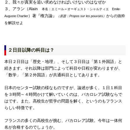
２、我々が真実を追い求めなければいけないのはなぜか
３、アラン（Alain
本名：エミール＝オーギュスト・シャルティエ Emile-
）著『権力論』
からの抜粋
Auguste Chartier
（原題：Propos sur les pouvoirs）
を解説せよ
２日目以降の科目は？
本日２日目は「歴史・地理」、そして３日目は「第１外国語」と
続きます。それ以降は部門によって科目や日程が変わりますが、
「数学」「第２外国語」が共通科目としてあります。
日本のセンター試験の様なものですが、論述が多く、１日１科目
を３時間～４時間かけて解いていくのは、バカロレア試験ならで
はです。また、高校生が哲学の問題を解く、というのもフランス
らしい特徴です。
フランスの多くの高校生が挑む、バカロレア試験。今年は一体何
名が合格するのでしょうか。