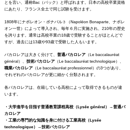
とを言い、通称Bac（バック）と呼ばれます。日本の高校卒業資格
にあたり、フランス全土で同じ試験を受けます。
1808年にナポレオン・ボナパルト（Napoléon Bonaparte、ナポレ
オン一世）によって導入され、毎年６月に実施され、210年の歴史
を誇ります。通常は高校卒業の18歳で受験することがほとんどで
すが、過去には13歳や93歳で受験した人もいます。
バカロレアは大きく分けて、
普通バカロレア
（Le baccalauréat
général）、
技術バカロレア
（Le baccalauréat technologique）、
職業バカロレア
（Le baccalauréat professionnel）の3つがあり、
それぞれのバカロレアが更に細かく分類されます。
各バカロレアは、在籍している高校によって取得できるものが違
います。
・大学進学を目指す普通教育課程高校（Lysée général）→普通バ
カロレア
・工業の専門的な知識を身に付ける工業高校（Lysée
technologique）→技術バカロレア