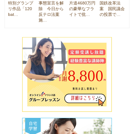
特別グランプ
事態宣言を解
片道4680万円
国鉄改革法
リ作品「120
除 今日から
の豪華なフラ
案 国民議会
bat…
反テロ法案
イトで批…
の投票で…
施…