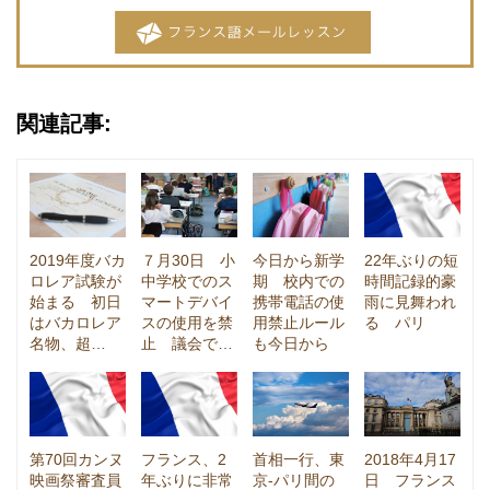
関連記事:
2019年度バカ
７月30日 小
今日から新学
22年ぶりの短
ロレア試験が
中学校でのス
期 校内での
時間記録的豪
始まる 初日
マートデバイ
携帯電話の使
雨に見舞われ
はバカロレア
スの使用を禁
用禁止ルール
る パリ
名物、超…
止 議会で…
も今日から
第70回カンヌ
フランス、2
首相一行、東
2018年4月17
映画祭審査員
年ぶりに非常
京-パリ間の
日 フランス