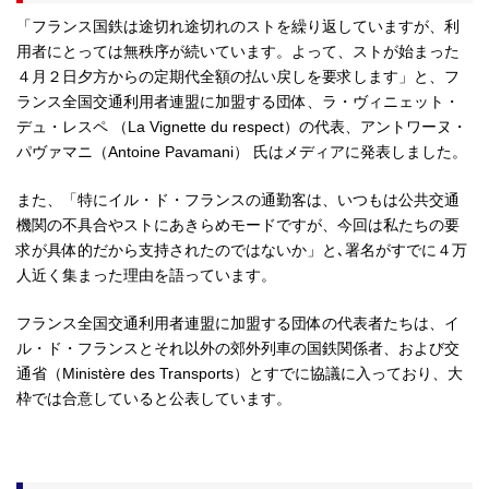
「フランス国鉄は途切れ途切れのストを繰り返していますが、利
用者にとっては無秩序が続いています。よって、ストが始まった
４月２日夕方からの定期代全額の払い戻しを要求します」と、フ
ランス全国交通利用者連盟に加盟する団体、ラ・ヴィニェット・
デュ・レスペ （La Vignette du respect）の代表、アントワーヌ・
パヴァマニ（Antoine Pavamani） 氏はメディアに発表しました。
また、「特にイル・ド・フランスの通勤客は、いつもは公共交通
機関の不具合やストにあきらめモードですが、今回は私たちの要
求が具体的だから支持されたのではないか」と､署名がすでに４万
人近く集まった理由を語っています。
フランス全国交通利用者連盟に加盟する団体の代表者たちは、イ
ル・ド・フランスとそれ以外の郊外列車の国鉄関係者、および交
通省（Ministère des Transports）とすでに協議に入っており、大
枠では合意していると公表しています。