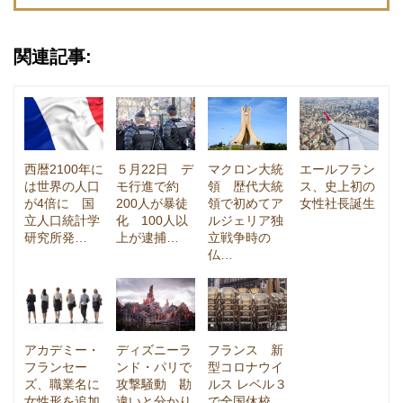
関連記事:
西暦2100年に
５月22日 デ
マクロン大統
エールフラン
は世界の人口
モ行進で約
領 歴代大統
ス、史上初の
が4倍に 国
200人が暴徒
領で初めてア
女性社長誕生
立人口統計学
化 100人以
ルジェリア独
研究所発…
上が逮捕…
立戦争時の
仏…
アカデミー・
ディズニーラ
フランス 新
フランセー
ンド・パリで
型コロナウイ
ズ、職業名に
攻撃騒動 勘
ルス レベル３
女性形を追加
違いと分かり
で全国休校、