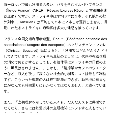
ヨーロッパで最も利用者の多い、パリを含むイル･ド･フランス
（Île-de-France）のRER（Réseau Express Régional 首都圏高速
鉄道網）ですが、ストライキ中は平均３本に１本、それ以外の郊
外列車（Transilien）は平均して５本に２本しか運行しません。長
期にわたるストライキに通勤客は多大な迷惑を被っています。
フランス全国交通利用者連盟、Fnaut （Fédération nationale des
associations d’usagers des transports）のクリスチャン・ブカレ
（Christian Boucaret）氏によると、「利用客はだんだんうんざり
してきています。ストライキも最初の２日間は、代休や有給休暇
の消化で何とかするとしても、有給休暇はストライキの日程のよ
うに延長はされません。」しかも、「清掃業やカフェのウエイタ
ーなど、収入が決して高くない社会的な弱者にストは最も不利益
です。こういった職業の人は在宅勤務ができず、勤務地に毎日な
にがなんでも時間通りに行かなくてはなりません」と述べていま
す。
また、「当初理解を示していた人々も、だんだんストに共感でき
なくなり、さらには鉄道以外の交通機関にシフトする人もでてい