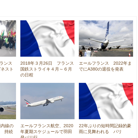
フランス
2018年３月26日 フランス
エールフランス 2022年ま
ゼネスト
国鉄ストライキ４月～６月
でにA380の退役を発表
の日程
国内線の
エールフランス航空、2020
22年ぶりの短時間記録的豪
へ 持続
年夏期スケジュールで羽田
雨に見舞われる パリ
発パリ行…