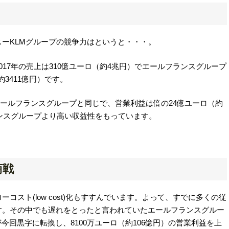
ーKLMグループの競争力はというと・・・。
17年の売上は310億ユーロ（約4兆円）でエールフランスグループ
約3411億円）です。
エールフランスグループと同じで、営業利益は倍の24億ユーロ（約
ランスグループより高い収益性をもっています。
商戦
スト(low cost)化もすすんでいます。よって、すでに多くの従
す。その中でも遅れをとったと言われていたエールフランスグルー
a)が今回黒字に転換し、8100万ユーロ（約106億円）の営業利益を上