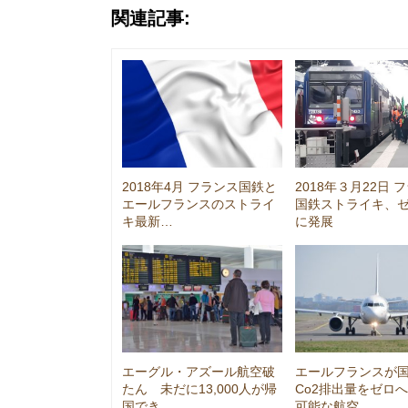
関連記事:
2018年4月 フランス国鉄と
2018年３月22日 
エールフランスのストライ
国鉄ストライキ、
キ最新…
に発展
エーグル・アズール航空破
エールフランスが
たん 未だに13,000人が帰
Co2排出量をゼロ
国でき…
可能な航空…