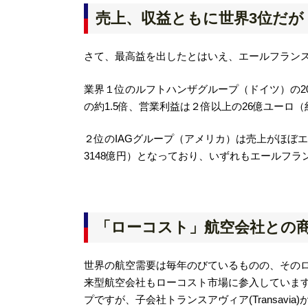
売上、収益ともに世界3位だが
さて、最高益を出したとはいえ、エールフランス
業界１位のルフトハンザグループ（ドイツ）の20
の約1.5倍、営業利益は２倍以上の26億ユーロ（
２位のIAGグループ（アメリカ）は売上がほぼ
3148億円）となっており、いずれもエールフ
「ローコスト」航空会社との
世界の航空需要は毎年のびているものの、そのローコ
来型航空会社もローコスト市場に参入していま
プですが、子会社トランスアヴィア(Transavi