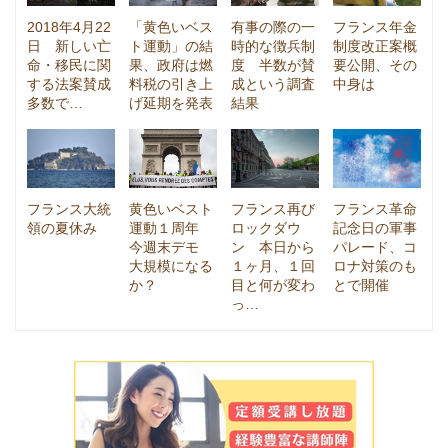
2018年4月22
「黄色いベス
有事の際の一
フランス年金
日 新しい亡
ト運動」の結
時的な徴兵制
制度改正案概
命・移民に関
果、政府は燃
度 半数が賛
要公開、その
する法案賛成
料税の引き上
成という調査
中身は
多数で…
げ延期を発表
結果
フランス大統
黄色いベスト
フランス再び
フランス革命
領の夏休み
運動１周年
ロックダウ
記念日の軍事
今週末デモ
ン 本日から
パレード、コ
大規模になる
１ヶ月、１回
ロナ対策のも
か？
目と何が変わ
とで開催
っ…