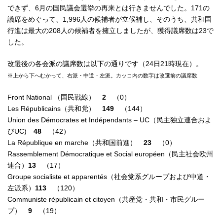
できず、6月の国民議会選挙の再来とは行きませんでした。171の
議席をめぐって、1,996人の候補者が立候補し、そのうち、共和国
行進は最大の208人の候補者を擁立しましたが、獲得議席数は23で
した。
改選後の各会派の議席数は以下の通りです（24日21時現在）。
※上から下へむかって、右派・中道・左派。カッコ内の数字は改選前の議席数
Front National （国民戦線）
2
（0）
Les Républicains（共和党）
149
（144）
Union des Démocrates et Indépendants – UC（民主独立連合およ
びUC)
48
（42）
La République en marche（共和国前進）
23
（0）
Rassemblement Démocratique et Social européen（民主社会欧州
連合）
13
（17）
Groupe socialiste et apparentés（社会党系グループおよび中道・
左派系）
113
（120）
Communiste républicain et citoyen（共産党・共和・市民グルー
プ）
9
（19）