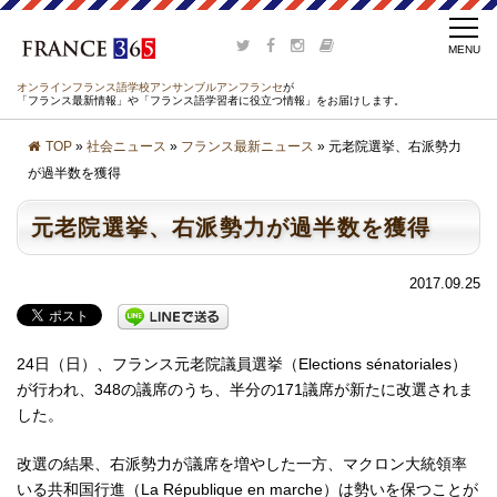
オンラインフランス語学校アンサンブルアンフランセ
が
「フランス最新情報」や「フランス語学習者に役立つ情報」をお届けします。
TOP
»
社会ニュース
»
フランス最新ニュース
» 元老院選挙、右派勢力
が過半数を獲得
元老院選挙、右派勢力が過半数を獲得
2017.09.25
24日（日）、フランス元老院議員選挙（Elections sénatoriales）
が行われ、348の議席のうち、半分の171議席が新たに改選されま
した。
改選の結果、右派勢力が議席を増やした一方、マクロン大統領率
いる共和国行進（La République en marche）は勢いを保つことが