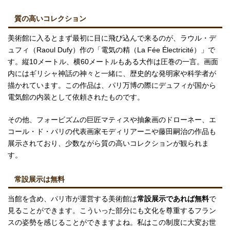
質の高いコレクション
美術館に入るとまず最初に目に飛び込んで来るのが、ラウル・デ
ュフィ（Raoul Dufy）作の「電気の精（La Fée Électricité）」で
す。縦10メートル、横60メートルもある大作は圧巻の一言。画面
内にはギリシャ神話の神々と一緒に、歴史的な発明家や科学者が
描かれています。この作品は、パリ万博の際にデュフィが国から
電気館の内装として依頼されたものです。
その他、フォービズムの巨匠マティスや抽象画のドローネー、エ
コール・ド・パリの代表画家モディリアーニや藤田嗣治の作品も
展示されており、少数ながら質の高いコレクションが観られま
す。
常設展示は無料
当館を含め、パリ市が運営する美術館は
常設展示であれば無料
で
見ることができます。こういった部分にも文化を尊重するフラン
スの姿勢を感じることができますよね。私はこの制度に大変お世