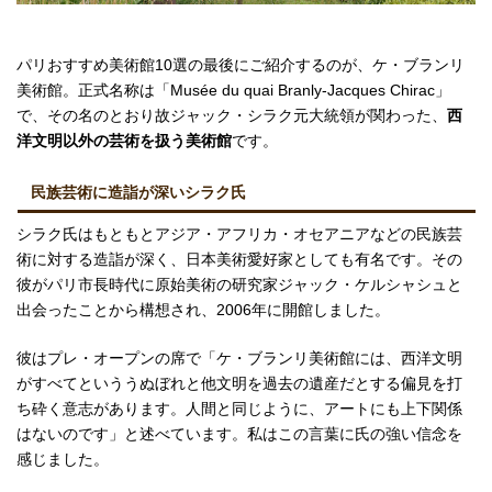
パリおすすめ美術館10選の最後にご紹介するのが、ケ・ブランリ
美術館。正式名称は「Musée du quai Branly-Jacques Chirac」
で、その名のとおり故ジャック・シラク元大統領が関わった、
西
洋文明以外の芸術を扱う美術館
です。
民族芸術に造詣が深いシラク氏
シラク氏はもともとアジア・アフリカ・オセアニアなどの民族芸
術に対する造詣が深く、日本美術愛好家としても有名です。その
彼がパリ市長時代に原始美術の研究家ジャック・ケルシャシュと
出会ったことから構想され、2006年に開館しました。
彼はプレ・オープンの席で「ケ・ブランリ美術館には、西洋文明
がすべてといううぬぼれと他文明を過去の遺産だとする偏見を打
ち砕く意志があります。人間と同じように、アートにも上下関係
はないのです」と述べています。私はこの言葉に氏の強い信念を
感じました。