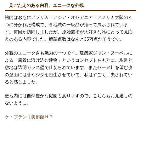
見ごたえのある内容、ユニークな外観
館内はおもにアフリカ・アジア・オセアニア・アメリカ大陸の４
つに分かれた構成で、各地域の一級品が揃って展示されていま
す。何回か訪問しましたが、原始芸術が大好きな私にとって見応
えのある内容でした。所蔵点数はなんと35万点だそうです。
外観のユニークさも魅力の一つです。建築家ジャン・ヌーベルに
よる「風景に溶け込む建物」というコンセプトをもとに、歩道と
敷地は透明ガラス壁で仕切られています。またセーヌ川を望む側
の壁面には苔やシダを密生させていて、私はすごく工夫されてい
ると感じました。
敷地内には自然豊かな庭園もありますので、こちらもお見逃しの
ないように。
ケ・ブランリ美術館ＨＰ