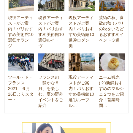
現役アーティ
現役アーティ
現役アーティ
芸術の秋、食
ストがご案
ストがご案
ストがご案
欲の秋！パリ
内！パリおす
内！パリおす
内！パリおす
の秋をいろど
すめ美術館10
すめ美術館10
すめ美術館10
るおすすめイ
選②オラン
選③ルイ・
選④ロダン
ベント３選
ジ…
ヴ…
美…
ツール・ド・
フランスの
現役アーティ
ニーム観光
フランス
「静かな８
ストがご案
(２)新鮮おす
2021 ６月
月」を楽し
内！パリおす
すめのマルシ
26日よりスタ
む、夏の野外
すめ美術館10
ェ２つをご紹
ート
イベントをご
選①ルーブ
介！営業時
紹介
ル…
間…