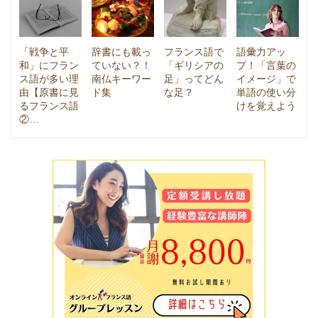
「戦争と平
辞書にも載っ
フランス語で
語彙力アッ
和」にフラン
ていない？！
「ギリシアの
プ！「言葉の
ス語が多い理
南仏キーワー
足」ってどん
イメージ」で
由【原書に見
ド集
な足？
単語の使い分
るフランス語
けを覚えよう
②…