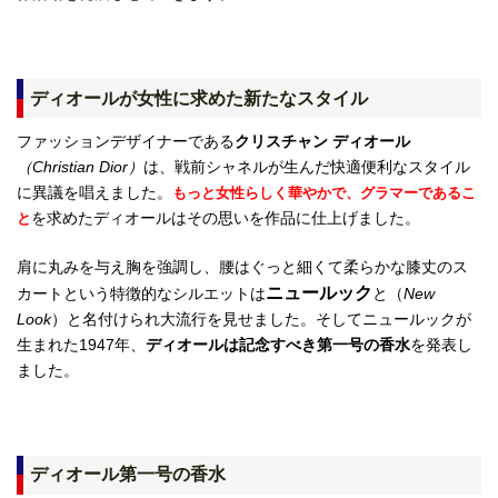
ディオールが女性に求めた新たなスタイル
ファッションデザイナーである
クリスチャン ディオール
（Christian Dior）
は、戦前シャネルが生んだ快適便利なスタイル
に異議を唱えました。
もっと女性らしく華やかで、グラマーであるこ
を求めたディオールはその思いを作品に仕上げました
。
と
肩に丸みを与え胸を強調し、腰はぐっと細くて柔らかな膝丈のス
ニュールック
カートという特徴的なシルエットは
と（
New
Look
）と名付けられ大流行を見せました。そしてニュールックが
生まれた1947年、
ディオールは記念すべき第一号の香水
を発表
し
ました。
ディオール第一号の香水