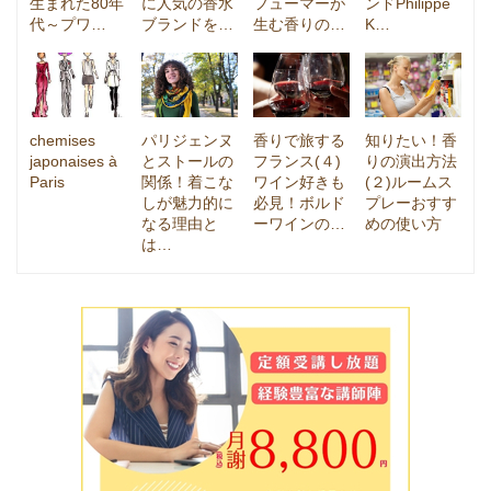
生まれた80年
に人気の香水
フューマーが
ンドPhilippe
代～プワ…
ブランドを…
生む香りの…
K…
chemises
パリジェンヌ
香りで旅する
知りたい！香
japonaises à
とストールの
フランス(４)
りの演出方法
Paris
関係！着こな
ワイン好きも
(２)ルームス
しが魅力的に
必見！ボルド
プレーおすす
なる理由と
ーワインの…
めの使い方
は…