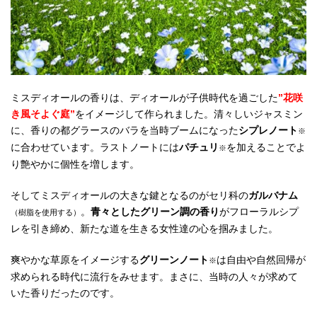
ミスディオールの香りは、ディオールが子供時代を過ごした
”花咲
き風そよぐ庭”
をイメージして作られました。清々しいジャスミン
に、香りの都グラースのバラを当時ブームになった
シプレノート
※
に合わせています。ラストノートには
パチュリ
を加えることでよ
※
り艶やかに個性
を増します。
そしてミスディオールの大きな鍵となるのがセリ科の
ガルバナム
。
青々としたグリーン調の香り
がフローラルシプ
（樹脂を使用する）
レを引き締め、新たな道を生きる女性達の心を掴みました
。
爽やかな草原をイメージする
グリーンノート
は自由や自然回帰が
※
求められる時代に流行をみせます。まさに、当時の人々が求めて
いた香りだったのです。