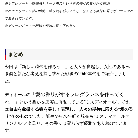
※シプレノート⇒柑橘系とオークモスという苔の香りの爽やかな香調
※パチュリ⇒シソ科の植物。湿り気を感じそうな、なんとも奥深い香りがヨーロッパ
で愛されています。
※グリーンノート⇒新緑や植物の葉・茎の香り
まとめ
今回は「新しい時代を作ろう！」と人々が奮起し、女性のあるべ
き姿と新たな考えを探し求めた戦後の1940年代をご紹介しまし
た。
「愛の香りがするフレグランスを作ってく
ディオールの
れ。」
という想いを忠実に再現している”ミスディオール”。それ
は
自由を象徴する春を美しく表現し、 人々の期待に応える”愛の香
り”そのものでした
。誕生から70年経た現在も”ミスディオールオ
リジナル”と名乗り、その香りは変わらず優雅であり続けていま
す。