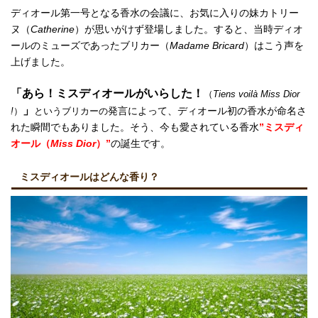
ディオール第一号となる香水の会議に、お気に入りの妹カトリー
ヌ（
Catherine
）が思いがけず登場しました。すると、当時ディオ
ールのミューズであったブリカー（
Madame Bricard
）はこう声を
上げました。
「あら！ミスディオールがいらした！
（
Tiens voilà Miss Dior
」
発言によって、ディオール初の香水が命名さ
!
）
という
ブリカー
の
れた瞬間でもありました。そう、今も愛されている香水
”
ミスディ
オール（
Miss Dior
）”
の誕生です
。
ミスディオールはどんな香り？