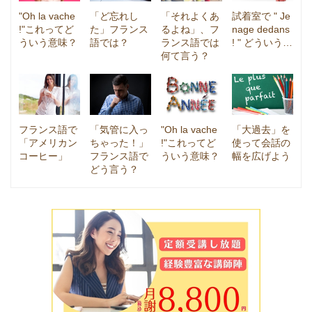
"Oh la vache
「ど忘れし
「それよくあ
試着室で " Je
!"これってど
た」フランス
るよね」、フ
nage dedans
ういう意味？
語では？
ランス語では
! " どういう…
何て言う？
フランス語で
「気管に入っ
"Oh la vache
「大過去」を
「アメリカン
ちゃった！」
!"これってど
使って会話の
コーヒー」
フランス語で
ういう意味？
幅を広げよう
どう言う？