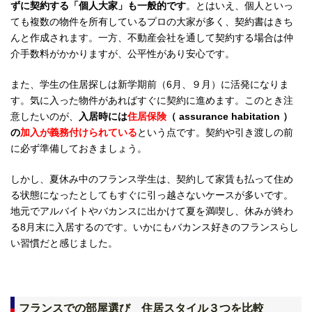
ずに契約する「個人大家」も一般的です
。とはいえ、個人といっ
ても複数の物件を所有しているプロの大家が多く、契約書はきち
んと作成されます。一方、不動産会社を通して契約する場合は仲
介手数料がかかりますが、公平性があり安心です。
また、学生の住居探しは新学期前（6月、９月）に活発になりま
す。気に入った物件があればすぐに契約に進めます。このとき注
意したいのが、
入居時には
住居保険
（ assurance habitation ）
の
加入が義務付けられている
という点です。契約や引き渡しの前
に必ず準備しておきましょう。
しかし、夏休み中のフランス学生は、契約して家賃も払って住め
る状態になったとしてもすぐに引っ越さないケースが多いです。
地元でアルバイトやバカンスに出かけて夏を満喫し、休みが終わ
る8月末に入居するのです。いかにもバカンス好きのフランスらし
い習慣だと感じました。
フランスでの部屋選び 住居スタイル３つを比較