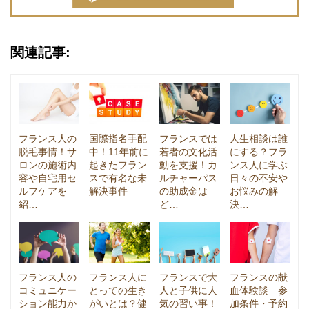
関連記事:
フランス人の
国際指名手配
フランスでは
人生相談は誰
脱毛事情！サ
中！11年前に
若者の文化活
にする？フラ
ロンの施術内
起きたフラン
動を支援！カ
ンス人に学ぶ
容や自宅用セ
スで有名な未
ルチャーパス
日々の不安や
ルフケアを
解決事件
の助成金は
お悩みの解
紹…
ど…
決…
フランス人の
フランス人に
フランスで大
フランスの献
コミュニケー
とっての生き
人と子供に人
血体験談 参
ション能力か
がいとは？健
気の習い事！
加条件・予約