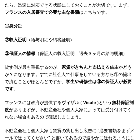
たら、迅速に対応できる状態にしておくことが大切です。まず、
フランスの入居審査で必要な主な書類
はこちらです。
①身分証
②収入証明
（給与明細や納税証明)
③保証人の情報
（保証人の収入証明 過去３ヶ月の給与明細）
貸す側が最も重視するのが、
家賃がきちんと支払える借主かどう
か
？になります。すでに社会人で仕事をしている方なら①の提出
で済むことがほとんどですが、
学生や研修生は③の保証人が必要
です
。
フランスには政府が提供する
ヴィザル
(
Visale
)という
無料保証制
度
がありますが、不動産会社や個人大家によっては受け付けてく
れない場合もあるので確認しましょう。
不動産会社も個人大家も賃貸の貸し出し広告に “必要書類をまずメ
ールで送ってください” と書いてあるので速やかに送れるようにし