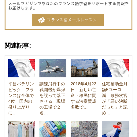
関連記事:
平昌パラリン
訓練飛行中の
2018年4月22
住宅補助金月
ピック フラ
戦闘機が爆弾
日 新しい亡
額5ユーロ
ンスは全体で
を誤って落下
命・移民に関
減 政務次官
4位 国内の
させる 現場
する法案賛成
が「悪い決断
盛り上がり
の工場で２
多数で…
だった」と認
に…
名…
め…