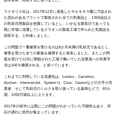
品を発表、回収すると述べました。
ラクタリス社は、2017年12月に発覚したサルモネラ菌に汚染され
た恐れのあるプラントで製造された全ての乳製品と、1300品以上
の乳幼児用製品を把握しているとし、いかなる製造日であっても
既に市場に流通しているクラオンの製造工場で作られた乳製品を
回収する、と約束しました。
この問題で一番被害を受けるのは6か月未満の乳幼児であるとし、
被害を受けた全ての家族を補償すると発表しました。またこの問
題を受けて12月に閉鎖された工場で働いていた従業員への失業手
当は100％補償される、と述べています。
これまでに判明している流通先は、Leclerc、Carrefour、
Auchan、Intermarché、System U、Cora、Casinoなどの大手小売
業者、そして乳幼児のミルクを取り扱っている薬局などで、83カ
国、1200万箱以上に上ります。
2017年の前半には既にこの問題がわかっていた可能性もあり、対
応の遅れに批判が集まっています。