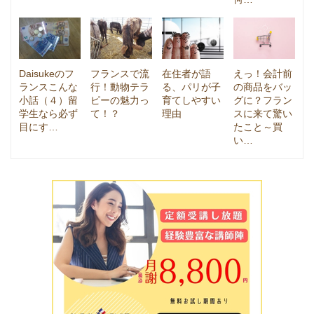
Daisukeのフ
フランスで流
在住者が語
えっ！会計前
ランスこんな
行！動物テラ
る、パリが子
の商品をバッ
小話（４）留
ピーの魅力っ
育てしやすい
グに？フラン
学生なら必ず
て！？
理由
スに来て驚い
目にす…
たこと～買
い…