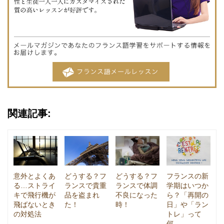
関連記事:
意外とよくあ
どうする？フ
どうする？フ
フランスの新
る…ストライ
ランスで貴重
ランスで体調
学期はいつか
キで飛行機が
品を盗まれ
不良になった
ら？「再開の
飛ばないとき
た！
時！
日」や「ラン
の対処法
トレ」って
何…