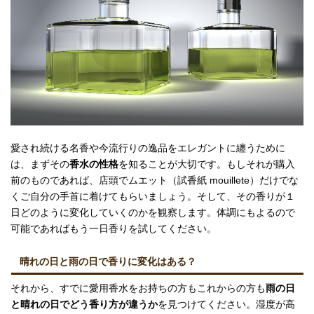
愛され続ける名香や今流行りの逸品をエレガントに纏うために
は、まずその
香水の性格
を知ることが大切です。もしそれが購入
前のものであれば、店頭でムエット（試香紙 mouillete）だけでな
くご自分の手首に着けてもらいましょう。そして、その香りが１
日どのように変化していくのかを観察します。体調にもよるので
可能であればもう一日香りを試してください。
晴れの日と雨の日で香りに変化はある？
それから、すでに愛用香水をお持ちの方もこれからの方も
雨の日
と晴れの日でどう香り方が違うか
を見つけてください。湿度が高