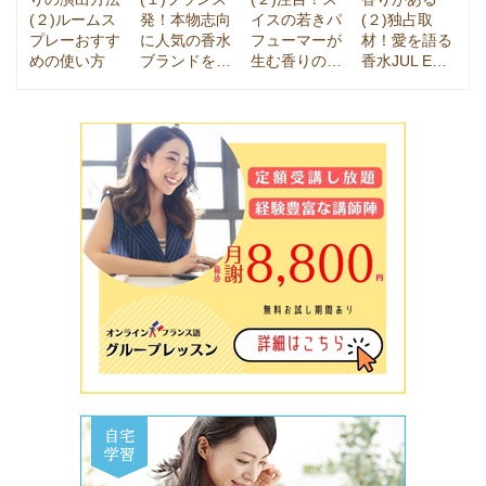
(２)ルームス
発！本物志向
イスの若きパ
(２)独占取
プレーおすす
に人気の香水
フューマーが
材！愛を語る
めの使い方
ブランドを…
生む香りの…
香水JUL E…