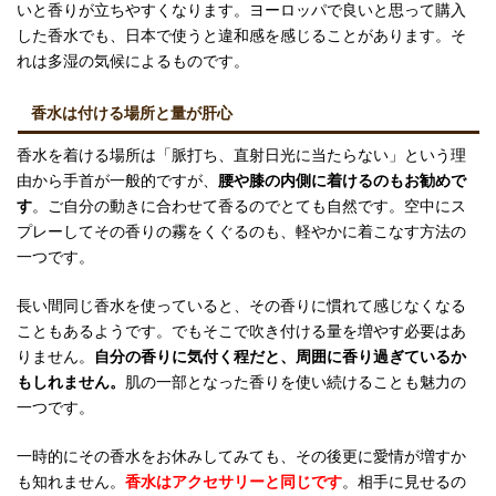
いと香りが立ちやすくなります。ヨーロッパで良いと思って購入
した香水でも、日本で使うと違和感を感じることがあります。そ
れは多湿の気候によるものです。
香水は付ける場所と量が肝心
香水を着ける場所は「脈打ち、直射日光に当たらない」という理
由から手首が一般的ですが、
腰や膝の内側に着けるのもお勧めで
す
。ご自分の動きに合わせて香るのでとても自然です。空中にス
プレーしてその香りの霧をくぐるのも、軽やかに着こなす方法の
一つです。
長い間同じ香水を使っていると、その香りに慣れて感じなくなる
こともあるようです。でもそこで吹き付ける量を増やす必要はあ
りません。
自分の香りに気付く程だと、周囲に香り過ぎているか
もしれません。
肌の一部となった香りを使い続けることも魅力の
一つです。
一時的にその香水をお休みしてみても、その後更に愛情が増すか
も知れません。
香水はアクセサリーと同じです
。相手に見せるの