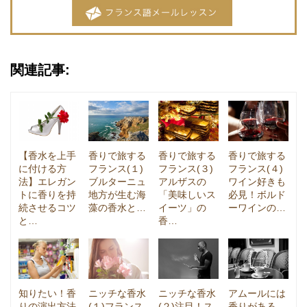
関連記事:
【香水を上手
香りで旅する
香りで旅する
香りで旅する
に付ける方
フランス(１)
フランス(３)
フランス(４)
法】エレガン
ブルターニュ
アルザスの
ワイン好きも
トに香りを持
地方が生む海
「美味しいス
必見！ボルド
続させるコツ
藻の香水と…
イーツ」の
ーワインの…
と…
香…
知りたい！香
ニッチな香水
ニッチな香水
アムールには
りの演出方法
(１)フランス
(２)注目！ス
香りがある