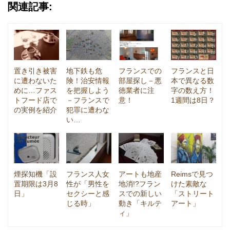
関連記事:
置き引き被害
地下鉄も危
フランスでの
フランスと日
に遭わないた
険！治安情報
部屋探し－悪
本で異なる数
めに…ファス
を把握しよう
徳業者に注
字の数え方！
トフード店で
－フランスで
意！
1週間は8日？
の実例を紹介
犯罪に遭わな
い…
煙探知機「設
フランス人女
アートも地産
Reimsで見つ
置期限は3月8
性が「男性を
地消!?フラン
けた素敵な
日」
セクシーと感
スでの新しい
「ストリート
じる時」
動き「キルテ
アート」
ィ」