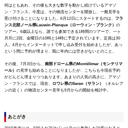
何はともあれ、その後も大きな数字を動かし続けているアマゾ
ン・フランス。今度は、その物流センターを開放し、一般見学を
受け付けることになりました。6月12日にスタートするのは、
フラ
ンス北部ノール県Lauwin-Planque（ローウィン・プランク）
の
ツアー。6歳以上なら、誰でも参加できる1時間のツアーで、一ヶ
月月に2回、金曜日の10時と14時に予定されています。定員は30
人。4月からインターネットで申し込み受付を始めましたが、あっ
という間に予約が埋まり、既に年内には空きがないとのこと。
その後、7月3日から、
南部ドローム県のMontélimar（モンテリマ
ール）
の見学も始めることになりましたが、こちらも今現在予約
がどんどん埋まりつつあります。あまりの人気の高さに、アマゾ
ン・フランスでは、現在、
ロワレ県のSaran（サラン）
（オルレア
ンの近く）の物流センター見学も9月からの開始を検討中。
あとがき
2015年末には、500人がアマゾンツアーに参加した計算になると