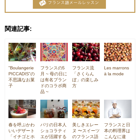
関連記事:
”Boulangerie
フランスの5
フランス流
Les marrons
PICCADIS”の
月 ~ 母の日に
「さくらん
à la mode
不思議なお菓
は有名ブラン
ぼ」の楽しみ
子
ドのコラボ商
方
品 ~
春を呼ぶかわ
パリの日本人
美しきエレー
フランスと日
いいデザート
ショコラティ
ヌ 〜スイーツ
本の料理界は
「イチゴとホ
エが活躍する
のフランス語
こんなに違