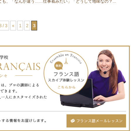
ても、「なんか違う……仕事着みたい」「どうして地味なの？...
3 / 3
«
1
2
3