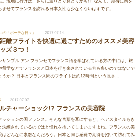
ム。現地に行けば、さらに選りどり見どりかも!? なんて、期待に胸を
らませてフランスを訪れる日本女性も少なくないはずです。...
anaの「ボーテな日々」
2017.07.14.
距離フライトを快適に過ごすためのオススメ美容
ッズ３つ！
ンサンブル アン フランセでフランス語を学ばれている方の中には、旅
や留学などでフランスと日本を行き来されている方も多いのではないで
ょうか？ 日本とフランス間のフライトは約12時間という長さ...
容
2017.07.07.
ルチャーショック!? フランスの美容院
ァッションの国フランス。そんな言葉を耳にすると、ヘアスタイルもき
と洗練されているのではと憧れを抱いてしまいますよね。フランスの美
院はどんなに素敵なんだろう。日本と同じ感覚で期待を抱いて訪れてみ