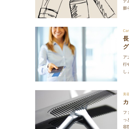
テ
膨
C
長
グ
ア
行
し
美
カ
フ
っ
容