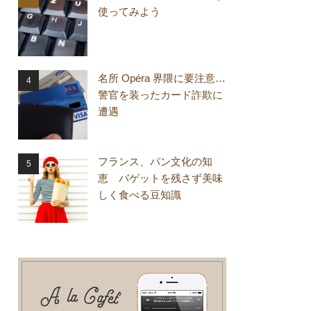
使ってみよう
名所 Opéra 界隈に要注意…
警官を装ったカード詐欺に
遭遇
フランス、パン文化の知
恵 バゲットを残さず美味
しく食べる豆知識