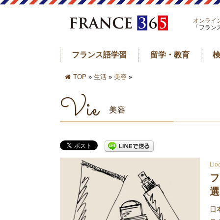
オンライ
「フラン
フランス語学習
留学・教育
TOP
»
生活
»
美容
»
Vie
美容
L
フ
選
日