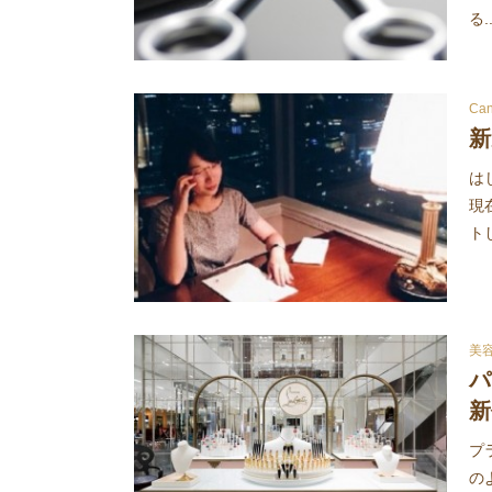
る..
C
新
は
現
ト
美
パ
新
プ
の