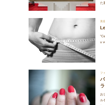
た
美
L
"Ce
u v
フ
パ
ラ
お
ル