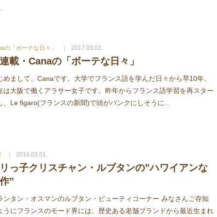
.
anaの「ボーテな日々」
2017.03.02.
連載・Canaの「ボーテな日々」
じめまして、Canaです。大学でフランス語を学んだ日々から早10年、
在は大阪で働くアラサー女子です。昨年からフランス語学習を再スター
し、Le figaro(フランスの新聞)で頭がパンクにしそうに...
容
2016.03.01.
リっ子クリスチャン・ルブタンの”ハワイアンな
作”
ランタン・オスマンのルブタン・ビューティコーナー みなさんご存知
ようにフランスのモード界には、歴史ある老舗ブランドから最近生まれ