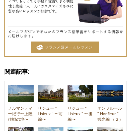
関連記事:
ノルマンディ
リジュー "
リジュー "
オンフルール
ー紀行〜上陸
Lisieux " 〜前
Lisieux " 〜後
" Honfleur "
作戦の地〜
編〜
編〜
観光編 （２）