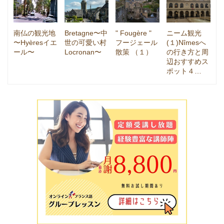
南仏の観光地
Bretagne〜中
" Fougère "
ニーム観光
〜Hyèresイエ
世の可愛い村
フージェール
(１)Nîmesへ
ール〜
Locronan〜
散策 （１）
の行き方と周
辺おすすめス
ポット４…