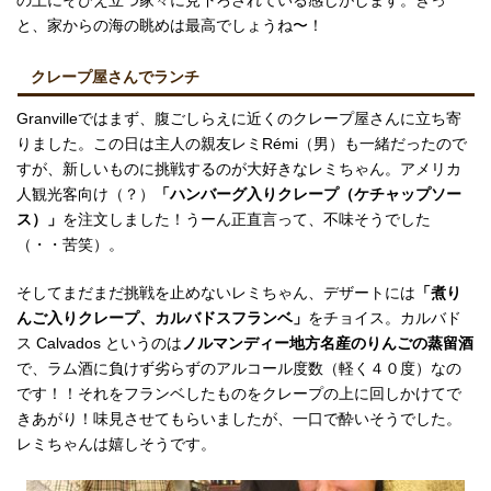
の上にそびえ立つ家々に見下ろされている感じがします。きっ
と、家からの海の眺めは最高でしょうね〜！
クレープ屋さんでランチ
Granvilleではまず、腹ごしらえに近くのクレープ屋さんに立ち寄
りました。この日は主人の親友レミRémi（男）も一緒だったので
すが、新しいものに挑戦するのが大好きなレミちゃん。アメリカ
人観光客向け（？）
「ハンバーグ入りクレープ（ケチャップソー
ス）」
を注文しました！うーん正直言って、不味そうでした
（・・苦笑）。
そしてまだまだ挑戦を止めないレミちゃん、デザートには
「煮り
んご入りクレープ、カルバドスフランベ」
をチョイス。カルバド
ス Calvados というのは
ノルマンディー地方名産のりんごの蒸留酒
で、ラム酒に負けず劣らずのアルコール度数（軽く４０度）なの
です！！それをフランベしたものをクレープの上に回しかけてで
きあがり！味見させてもらいましたが、一口で酔いそうでした。
レミちゃんは嬉しそうです。