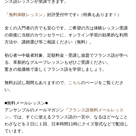
ンス語レッスンが受講できます。
「
無料体験レッスン
」好評受付中です♪（特典もあります！）
全くの入門者の方でも安心です。ご希望の方は体験レッスン受講
の前後に当校のカウンセラーに、オンライン学習の効果的な利用
方法や、講師選び等ご相談ください（無料）。
初心者〜中級者対象、定額料金・受講し放題でフランス語が学べ
る、革新的なグループレッスンもぜひご受講ください。
驚きの低価格で楽しくフランス語を学習しましょう。
無料お試し期間もありますので、
こちら
のページをご覧くださ
い。
■無料メールレッスン■
アンサンブルのメールマガジン
『フランス語無料メールレッス
ン』
では、すぐに使えるフランス語の一言や、なるほど〜なこと
わざなどを２日に１回、日本時間11時にクイズ形式などで配信し
ています。