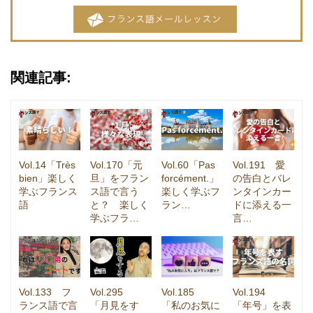
関連記事:
Vol.14「Très
Vol.170「元
Vol.60「Pas
Vol.191 愛
bien」楽しく
旦」をフラン
forcément.」
の告白とバレ
学ぶフランス
ス語で言う
楽しく学ぶフ
ンタインカー
語
と？ 楽しく
ラン…
ドに添える一
学ぶフラ…
言…
Vol.133 フ
Vol.295
Vol.185
Vol.194
ランス語で言
「月見をす
「私のお気に
「年号」を表