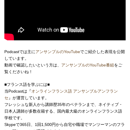
Podcastでは主に
アンサンブルのYouTube
でご紹介した表現を公開
しています。
動画で確認したいという方は、
アンサンブルのYouTube番組
をご
覧くださいね！
■フランス語を学ぶには■
当Podcastは『
オンラインフランス語 アンサンブルアンフラン
セ
』が運営しています。
フレッシュな新人から講師歴35年のベテランまで、ネイティブ・
日本人講師が多数在籍する、国内最大級のオンラインフランス語
学校です。
Skypeで365日、1回1,500円から自宅や職場で
マンツーマンの
フラ