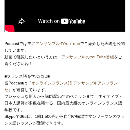
Podcastでは主に
アンサンブルのYouTube
でご紹介した表現を公開
しています。
動画で確認したいという方は、
アンサンブルのYouTube番組
をご
覧くださいね！
■フランス語を学ぶには■
当Podcastは『
オンラインフランス語 アンサンブルアンフラン
セ
』が運営しています。
フレッシュな新人から講師歴35年のベテランまで、ネイティブ・
日本人講師が多数在籍する、国内最大級のオンラインフランス語
学校です。
Skypeで365日、1回1,500円から自宅や職場で
マンツーマンの
フラ
ンス語レッスンが受講できます。