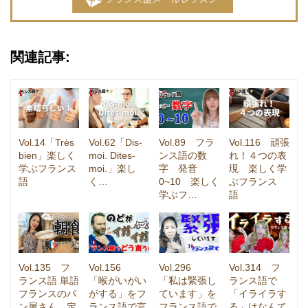
関連記事:
Vol.14「Très
Vol.62「Dis-
Vol.89 フラ
Vol.116 頑張
bien」楽しく
moi. Dites-
ンス語の数
れ！４つの表
学ぶフランス
moi.」楽し
字 発音
現 楽しく学
語
く…
0~10 楽しく
ぶフランス
学ぶフ…
語
Vol.135 フ
Vol.156
Vol.296
Vol.314 フ
ランス語 単語
「喉がいがい
「私は緊張し
ランス語で
フランスのパ
がする」をフ
ています」を
「イライラす
ン屋さん、定
ランス語で言
フランス語で
る」はなんて