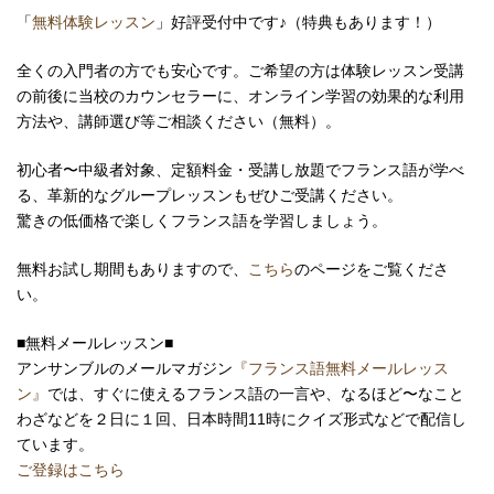
「
無料体験レッスン
」好評受付中です♪（特典もあります！）
全くの入門者の方でも安心です。ご希望の方は体験レッスン受講
の前後に当校のカウンセラーに、オンライン学習の効果的な利用
方法や、講師選び等ご相談ください（無料）。
初心者〜中級者対象、定額料金・受講し放題でフランス語が学べ
る、革新的なグループレッスンもぜひご受講ください。
驚きの低価格で楽しくフランス語を学習しましょう。
無料お試し期間もありますので、
こちら
のページをご覧くださ
い。
■無料メールレッスン■
アンサンブルのメールマガジン
『フランス語無料メールレッス
ン』
では、すぐに使えるフランス語の一言や、なるほど〜なこと
わざなどを２日に１回、日本時間11時にクイズ形式などで配信し
ています。
ご登録はこちら