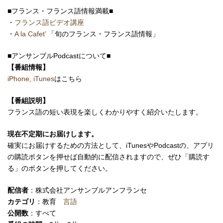
■フランス・フランス語情報満載■
・
フランス語ビデオ講座
・
A la Cafet’
「旬のフランス・フランス語情報」
■アンサンブルPodcastについて■
【番組情報】
iPhone, iTunes
はこちら
【番組説明】
フランス語の短い表現を楽しくわかりやすく紹介いたします。
現在不定期にお届けします。
確実にお届けするための方法として、iTunesやPodcastの、アプリ
の購読ボタンを押せば自動的に配信されますので、ぜひ「購読す
る」のボタンを押してください。
配信者
：株式会社アンサンブルアンフランセ
カテゴリ
：教育
言語
公開数
：すべて