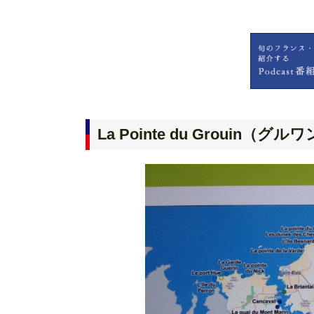
La Pointe du Grouin（グル