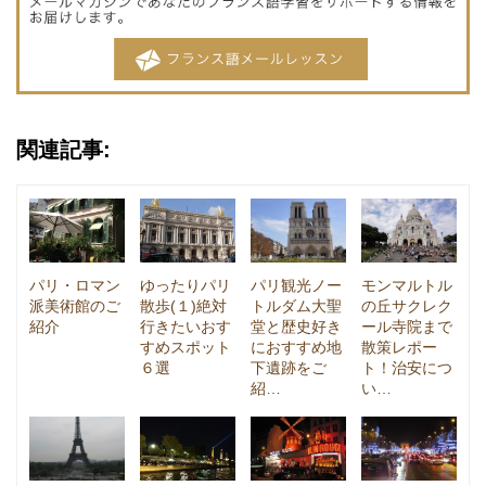
関連記事:
パリ・ロマン
ゆったりパリ
パリ観光ノー
モンマルトル
派美術館のご
散歩(１)絶対
トルダム大聖
の丘サクレク
紹介
行きたいおす
堂と歴史好き
ール寺院まで
すめスポット
におすすめ地
散策レポー
６選
下遺跡をご
ト！治安につ
紹…
い…