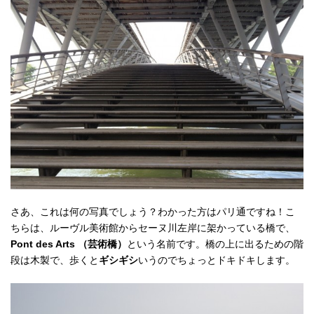
さあ、これは何の写真でしょう？わかった方はパリ通ですね！こ
ちらは、ルーヴル美術館からセーヌ川左岸に架かっている橋で、
Pont des Arts （芸術橋）
という名前です。橋の上に出るための階
段は木製で、歩くと
ギシギシ
いうのでちょっとドキドキします。