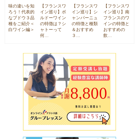
味の違いを知
【フランスワ
【フランスワ
【フランスワ
ろう！代表的
イン巡り】ボ
イン巡り】シ
イン巡り】南
なブドウ３品
ルドーワイン
ャンパーニュ
フランスのワ
種をご紹介＜
の特徴は？シ
の特徴と種類
インの特徴と
白ワイン編＞
ャトーって
＆おすすめ
おすすめの
何…
３…
飲…