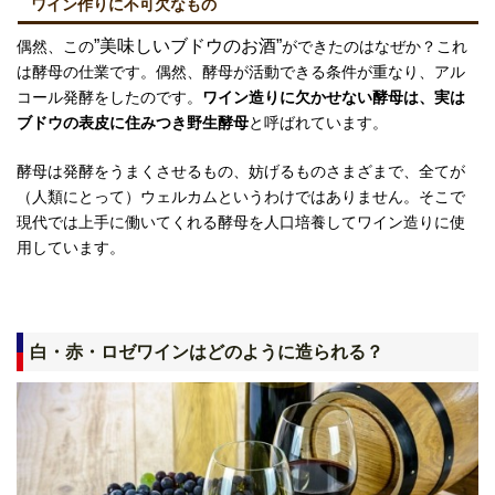
ワイン作りに不可欠なもの
”美味しいブドウのお酒”
偶然、この
ができたのはなぜか？これ
は
酵母
の仕業です。偶然、酵母が活動できる条件が重なり、アル
コール発酵をしたのです。
ワイン造りに欠かせない酵母は、実は
ブドウの表皮に住みつき
野
生酵母
と呼ばれています。
酵母は発酵をうまくさせるもの、妨げるものさまざまで、全てが
（人類にとって）ウェルカムというわけではありません。そこで
現代では上手に働いてくれる酵母
を人口培養して
ワイン造りに使
用しています。
白・赤・ロゼワインはどのように造られる？