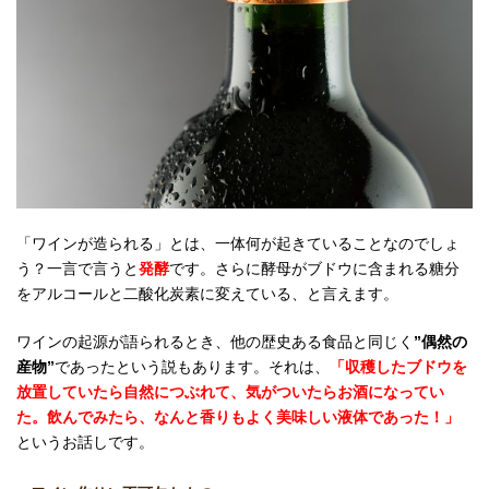
「ワインが造られる」とは、一体何が起きていることなのでしょ
う？一言で言うと
発酵
です。さらに
酵母が
ブドウに含まれる糖分
をアルコールと二酸化炭素に変えている、と
言えます。
ワインの起源が語られるとき、他の歴史ある食品と同じく
”偶然の
産物”
であったという説もあります。それは、
「収穫したブドウを
放置していたら自然につぶれて、気がついたらお酒になってい
た。飲んでみたら、なんと香りもよく美味しい液体であった！」
というお話しです。