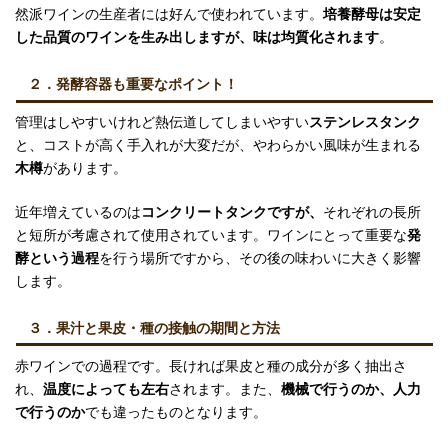
然派ワインの生産者には好んで使われています。
培養酵母は安定
した品質のワインを生み出しますが、味は均質化されます
。
２．発酵容器も重要なポイント！
管理はしやすいけれど熱伝道してしまいやすい
ステンレスタンク
と、コストが高く手入れが大変だが、やわらかい風味が生まれる
木樽
があります。
近年増えているのは
コンクリートタンクですが、
それぞれの長所
と短所が考慮されて使用されています。ワインにとって重要な
発
酵という過程
を行う場所ですから、その後の味わいに大きく影響
します。
３．果汁と果皮・種の接触の期間と方法
赤ワインでの過程です。長ければ果皮と種の成分が多く抽出さ
れ、
温度によっても左右
されます。また、
機械で行うのか、人力
で行うのか
でも違ったものとなります。