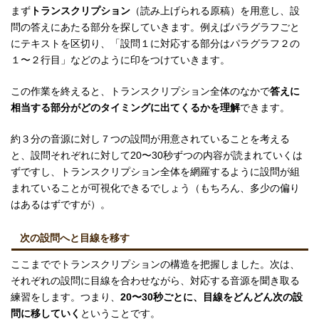
まず
トランスクリプション
（読み上げられる原稿）を用意し、設
問の答えにあたる部分を探していきます。例えばパラグラフごと
にテキストを区切り、「設問１に対応する部分はパラグラフ２の
１〜２行目」などのように印をつけていきます。
この作業を終えると、トランスクリプション全体のなかで
答えに
相当する部分がどのタイミングに出てくるかを理解
できます。
約３分の音源に対し７つの設問が用意されていることを考える
と、設問それぞれに対して20〜30秒ずつの内容が読まれていくは
ずですし、トランスクリプション全体を網羅するように設問が組
まれていることが可視化できるでしょう（もちろん、多少の偏り
はあるはずですが）。
次の設問へと目線を移す
ここまででトランスクリプションの構造を把握しました。次は、
それぞれの設問に目線を合わせながら、対応する音源を聞き取る
練習をします。つまり、
20〜30秒ごとに、目線をどんどん次の設
問に移していく
ということです。