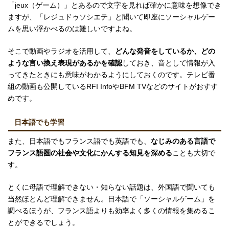
「jeux（ゲーム）」とあるので文字を見れば確かに意味を想像でき
ますが、「レジュドゥソシエテ」と聞いて即座にソーシャルゲー
ムを思い浮かべるのは難しいですよね。
そこで動画やラジオを活用して、
どんな発音をしているか、どの
ような言い換え表現があるかを確認
しておき、音として情報が入
ってきたときにも意味がわかるようにしておくのです。テレビ番
組の動画も公開しているRFI InfoやBFM TVなどのサイトがおすす
めです。
日本語でも学習
また、日本語でもフランス語でも英語でも、
なじみのある言語で
フランス語圏の社会や文化にかんする知見を深める
ことも大切で
す。
とくに母語で理解できない・知らない話題は、外国語で聞いても
当然ほとんど理解できません。日本語で「ソーシャルゲーム」を
調べるほうが、フランス語よりも効率よく多くの情報を集めるこ
とができるでしょう。