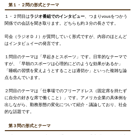
第１・２問の形式とテーマ
１・２問目は
ラジオ番組でのインタビュー
、つまりvousをつかう
関係での会話を聞き取ります。どちらも約３分の長さです。
司会（ラジオＤＪ）が質問していく形式ですが、内容のほとんど
はインタビュイーの発言です。
１問目のテーマは「早起きとスポーツ」です。日常的なテーマで
すが、「早朝のスポーツは心理的にどのような効果があるか」
「睡眠の習慣を変えようとすることは適切か」といった複雑な論
点も含んでいます。
２問目のテーマは「仕事場でのフリーアドレス（固定席を持たず
に自分の好きな席で働くこと）」です。アメリカ企業の具体例を
出しながら、勤務形態の変化について紹介・議論しており、社会
的な話題です。
第３問の形式とテーマ