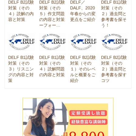
DELF B2試験
DELF B2試験
DELF／
DELF B1試験
対策（その
対策（その
DALF、2020
対策（その
４）読解の内
５）作文問題
年春からの変
２）過去問と
容と対策
の内容と対策
更点をご紹介
参考書を探そ
ーフォー…
う！
DELF B1試験
DELF B1試験
DELF B2試験
DELF B2試験
対策（その
対策（その
対策（その
対策（その
３）リスニン
４）読解問題
１）そのレベ
２）過去問と
グの内容と対
の内容と対策
ルと概要をご
参考書を探す
策
紹介
コツ