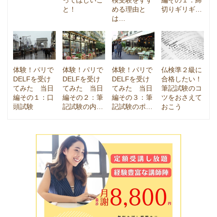
と！
める理由と
切りギリギ…
は…
体験！パリで
体験！パリで
体験！パリで
仏検準２級に
DELFを受け
DELFを受け
DELFを受け
合格したい！
てみた 当日
てみた 当日
てみた 当日
筆記試験のコ
編その１：口
編その２：筆
編その３：筆
ツをおさえて
頭試験
記試験の内…
記試験のポ…
おこう