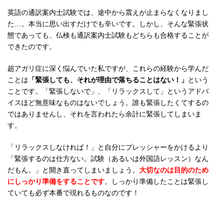
英語の通訳案内士試験では、途中から震えが止まらなくなりまし
た…。本当に思い出すだけでも辛いです。しかし、そんな緊張状
態であっても、仏検も通訳案内士試験もどちらも合格することが
できたのです。
超アガリ症に深く悩んでいた私ですが、これらの経験から学んだ
ことは
「緊張しても、それが理由で落ちることはない！」
という
ことです。「緊張しないで」、「リラックスして」というアドバ
イスほど無意味なものはないでしょう。誰も緊張したくてするの
ではありませんし、それを言われたら余計に緊張してしまいま
す。
「リラックスしなければ！」と自分にプレッシャーをかけるより
「緊張するのは仕方ない。試験（あるいは外国語レッスン）なん
だもん。」と開き直ってしまいましょう。
大切なのは目的のため
にしっかり準備をすることです
。しっかり準備したことは緊張し
ていても必ず本番で現れるものなのです！