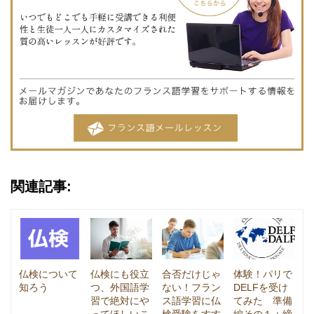
関連記事:
仏検について
仏検にも役立
合否だけじゃ
体験！パリで
知ろう
つ、外国語学
ない！フラン
DELFを受け
習で絶対にや
ス語学習に仏
てみた 準備
ってほしいこ
検受験をすす
編その１：締