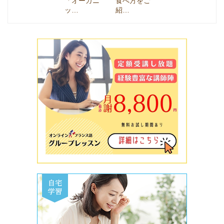
「オーガニ
食べ方をご
ッ…
紹…