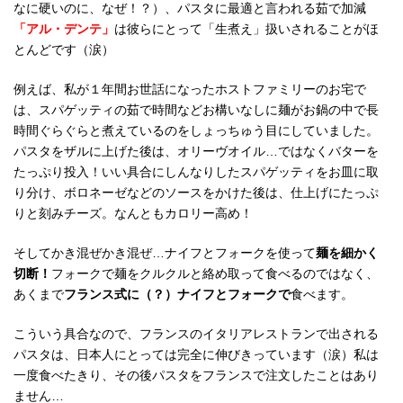
なに硬いのに、なぜ！？）、パスタに最適と言われる茹で加減
「アル・デンテ」
は彼らにとって「生煮え」扱いされることがほ
とんどです（涙）
例えば、私が１年間お世話になったホストファミリーのお宅で
は、スパゲッティの茹で時間などお構いなしに麺がお鍋の中で長
時間ぐらぐらと煮えているのをしょっちゅう目にしていました。
パスタをザルに上げた後は、オリーヴオイル…ではなくバターを
たっぷり投入！いい具合にしんなりしたスパゲッティをお皿に取
り分け、ボロネーゼなどのソースをかけた後は、仕上げにたっぷ
りと刻みチーズ。なんともカロリー高め！
そしてかき混ぜかき混ぜ…ナイフとフォークを使って
麺を細かく
切断！
フォークで麺をクルクルと絡め取って食べるのではなく、
あくまで
フランス式に（？）ナイフとフォークで
食べます。
こういう具合なので、フランスのイタリアレストランで出される
パスタは、日本人にとっては完全に伸びきっています（涙）私は
一度食べたきり、その後パスタをフランスで注文したことはあり
ません…