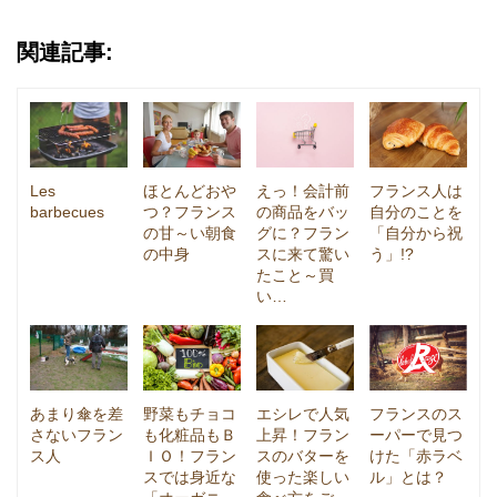
関連記事:
Les
ほとんどおや
えっ！会計前
フランス人は
barbecues
つ？フランス
の商品をバッ
自分のことを
の甘～い朝食
グに？フラン
「自分から祝
の中身
スに来て驚い
う」!?
たこと～買
い…
あまり傘を差
野菜もチョコ
エシレで人気
フランスのス
さないフラン
も化粧品もＢ
上昇！フラン
ーパーで見つ
ス人
ＩＯ！フラン
スのバターを
けた「赤ラベ
スでは身近な
使った楽しい
ル」とは？