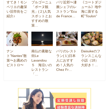
すてき！モン
ブルゴーニュ
パリ近郊〜凄
《コートダジ
ペリエの趣深
「ボーヌ観
腕シェフのレ
ュール》地中
い旧市街をご
光」(２)人気
ストラン”Ecu
海に面する
紹介♪
スポットとお
de France…
町”Toulon”
すすめの散
策…
ナン
南仏の素敵な
パリのレスト
Daisukeのフ
ト”Nantes”散
街Le
ラン(１)日本
ランスこんな
策〜お薦めの
Lavandou
人におすす
小話（18）
ビストロ〜
５ 海沿いの
め！人気の
大好き！…
レストラン
Chez Fr…
「…