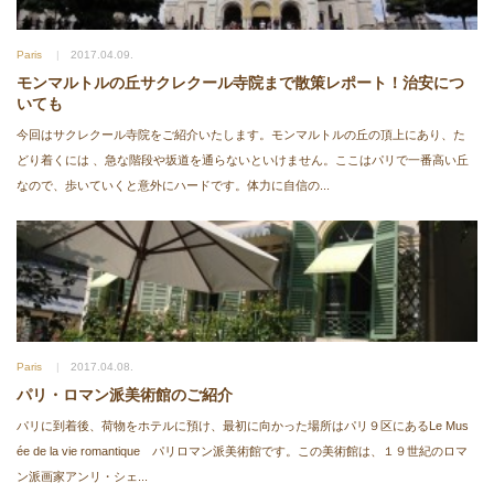
Paris
2017.04.09.
モンマルトルの丘サクレクール寺院まで散策レポート！治安につ
いても
今回はサクレクール寺院をご紹介いたします。モンマルトルの丘の頂上にあり、た
どり着くには 、急な階段や坂道を通らないといけません。ここはパリで一番高い丘
なので、歩いていくと意外にハードです。体力に自信の...
Paris
2017.04.08.
パリ・ロマン派美術館のご紹介
パリに到着後、荷物をホテルに預け、最初に向かった場所はパリ９区にあるLe Mus
ée de la vie romantique パリロマン派美術館です。この美術館は、１９世紀のロマ
ン派画家アンリ・シェ...