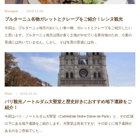
Bretagne
2018.12.08.
ブルターニュ名物ガレットとクレープをご紹介！レンヌ観光
今回は、ブルターニュ地方のおいしい食べ物、ガレットとクレープをご紹介したい
と思います。ブルターニュ地方は雨が多く土地がやせている寒冷地のため、小麦の
育成には向いていません。しかし、そば生育の育成には向...
Paris
2018.10.23.
パリ観光ノートルダム大聖堂と歴史好きにおすすめ地下遺跡をご
紹介！
今回はパリ・ノートルダム大聖堂（Cathédrale Notre-Dame de Paris）と、その広場
の下にある地下遺跡をご紹介します。大聖堂は有名ですが、その近くに地下遺跡が
あるのをご存知でした...