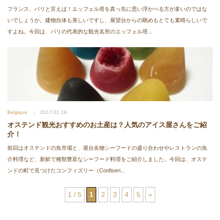
フランス、パリと言えば！エッフェル塔を真っ先に思い浮かべる方が多いのではな
いでしょうか。建物自体も美しいですし、展望台からの眺めもとても素晴らしいで
すよね。今回は、パリの代表的な観光名所のエッフェル塔...
Belgique
2017.01.19.
オステンド観光おすすめのお土産は？人気のアイス屋さんをご紹
介！
前回はオステンドの魚市場と、屋台名物シーフードの盛り合わせやレストランの魚
介料理など、新鮮で種類豊富なシーフード料理をご紹介しました。今回は、オステ
ンドの町で見つけたコンフィズリー（Confiseri...
1 / 5
1
2
3
4
5
»