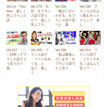
Vol.14「Très
Vol.170「元
Vol.156
Vol.196 フ
bien」楽しく
旦」をフラン
「喉がいがい
ランス人がよ
学ぶフランス
ス語で言う
がする」をフ
く飲むホット
語
と？ 楽しく
ランス語で言
ドリンク 楽
学ぶフラ…
うと 楽…
し…
Vol.227 〇
Vol.259 フ
Vol.296
Vol.314 フ
〇日和ってフ
ランス語で
「私は緊張し
ランス語で
ランス語でど
「ページをめ
ています」を
「イライラす
う言うの？
くる」と
フランス語で
る」はなんて
楽…
は？ 楽し
どう言う…
言う？ …
く…