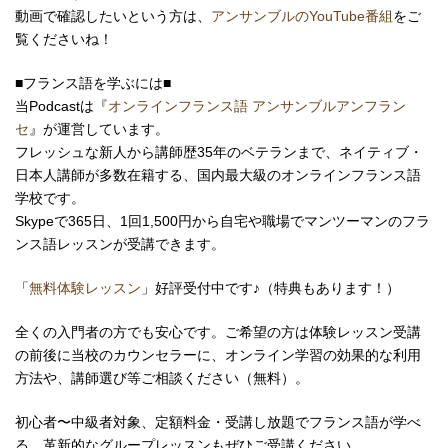
動画で確認したいという方は、
アンサンブルのYouTube番組
をご
覧くださいね！
■フランス語を学ぶには■
当Podcastは『
オンラインフランス語 アンサンブルアンフラン
セ
』が運営しています。
フレッシュな新人から講師歴35年のベテランまで、ネイティブ・
日本人講師が多数在籍する、国内最大級のオンラインフランス語
学校です。
Skypeで365日、1回1,500円から自宅や職場で
マンツーマンの
フラ
ンス語レッスンが受講できます。
「
無料体験レッスン
」好評受付中です♪（特典もあります！）
全くの入門者の方でも安心です。ご希望の方は体験レッスン受講
の前後に当校のカウンセラーに、オンライン学習の効果的な利用
方法や、講師選び等ご相談ください（無料）。
初心者〜中級者対象、定額料金・受講し放題でフランス語が学べ
る、革新的なグループレッスンもぜひご受講ください。