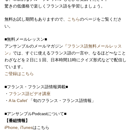
驚きの低価格で楽しくフランス語を学習しましょう。
無料お試し期間もありますので、
こちら
のページをご覧くださ
い。
■無料メールレッスン■
アンサンブルのメールマガジン
『フランス語無料メールレッス
ン』
では、すぐに使えるフランス語の一言や、なるほど〜なこと
わざなどを２日に１回、日本時間11時にクイズ形式などで配信し
ています。
ご登録はこちら
■フランス・フランス語情報満載■
・
フランス語ビデオ講座
・
A la Cafet’
「旬のフランス・フランス語情報」
■アンサンブルPodcastについて■
【番組情報】
iPhone, iTunes
はこちら