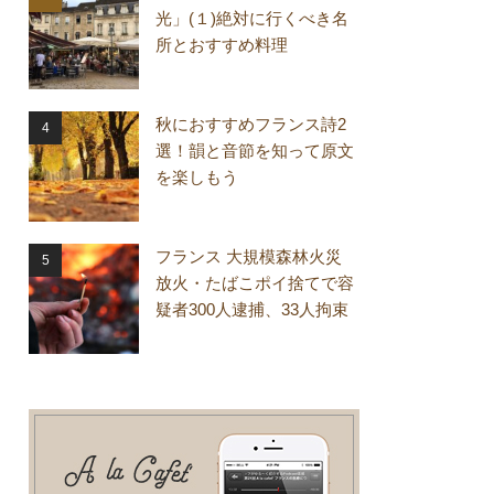
光」(１)絶対に行くべき名
所とおすすめ料理
秋におすすめフランス詩2
選！韻と音節を知って原文
を楽しもう
フランス 大規模森林火災
放火・たばこポイ捨てで容
疑者300人逮捕、33人拘束