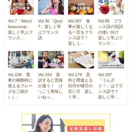
Vol.7「Merci
Vol.36「Quoi
Vol.307 食
Vol.85 フラ
beaucoup」
?」楽しく学
事が楽しくな
ンス語の冠詞
楽しく学ぶフ
ぶフランス
る一言をフラ
の使い分け
ランス…
語
ンス語で！
楽しく学ぶフ
楽しく…
ランス…
Vol.108 電
Vol.154 直
Vol.179 意
Vol.187
車の移動時に
訳すると意味
外と間違える
「うんざ
使えるフレー
が違う！ け
日付や曜日の
り！」はフラ
ズをご紹介
っこう美味し
言い方 楽し
ンス語で？
♪（…
いねっ…
く学…
楽しく学…