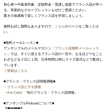
初心者〜中級者対象、定額料金・受講し放題でフランス語が学べ
る、革新的なグループレッスンもぜひご受講ください。
驚きの低価格で楽しくフランス語を学習しましょう。
無料お試し期間もありますので、
こちら
のページをご覧くださ
い。
■無料メールレッスン■
アンサンブルのメールマガジン
『フランス語無料メールレッス
ン』
では、すぐに使えるフランス語の一言や、なるほど〜なこと
わざなどを２日に１回、日本時間11時にクイズ形式などで配信し
ています。
ご登録はこちら
■フランス・フランス語情報満載■
・
フランス語ビデオ講座
・
A la Cafet’
「旬のフランス・フランス語情報」
■アンサンブルPodcastについて■
【番組情報】