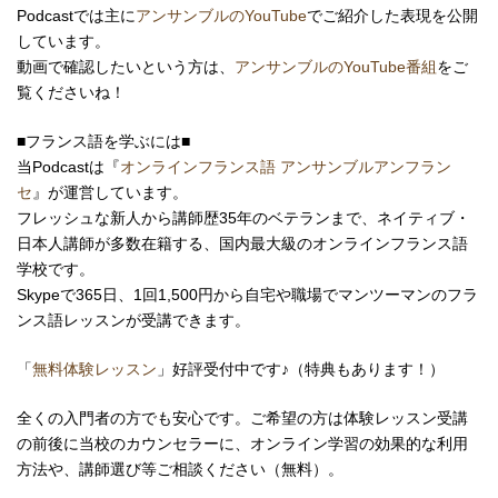
Podcastでは主に
アンサンブルのYouTube
でご紹介した表現を公開
しています。
動画で確認したいという方は、
アンサンブルのYouTube番組
をご
覧くださいね！
■フランス語を学ぶには■
当Podcastは『
オンラインフランス語 アンサンブルアンフラン
セ
』が運営しています。
フレッシュな新人から講師歴35年のベテランまで、ネイティブ・
日本人講師が多数在籍する、国内最大級のオンラインフランス語
学校です。
Skypeで365日、1回1,500円から自宅や職場で
マンツーマンの
フラ
ンス語レッスンが受講できます。
「
無料体験レッスン
」好評受付中です♪（特典もあります！）
全くの入門者の方でも安心です。ご希望の方は体験レッスン受講
の前後に当校のカウンセラーに、オンライン学習の効果的な利用
方法や、講師選び等ご相談ください（無料）。