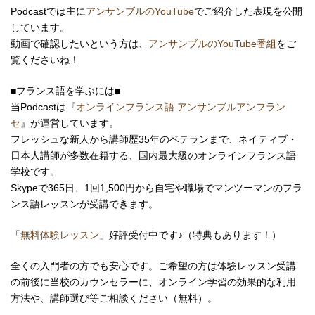
Podcastでは主に
アンサンブルのYouTube
でご紹介した表現を公開
しています。
動画で確認したいという方は、
アンサンブルのYouTube番組
をご
覧くださいね！
■フランス語を学ぶには■
当Podcastは『
オンラインフランス語 アンサンブルアンフラン
セ
』が運営しています。
フレッシュな新人から講師歴35年のベテランまで、ネイティブ・
日本人講師が多数在籍する、国内最大級のオンラインフランス語
学校です。
Skypeで365日、1回1,500円から自宅や職場で
マンツーマンの
フラ
ンス語レッスンが受講できます。
「
無料体験レッスン
」好評受付中です♪（特典もあります！）
全くの入門者の方でも安心です。ご希望の方は体験レッスン受講
の前後に当校のカウンセラーに、オンライン学習の効果的な利用
方法や、講師選び等ご相談ください（無料）。