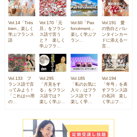
Vol.14「Très
Vol.170「元
Vol.60「Pas
Vol.191 愛
bien」楽しく
旦」をフラン
forcément.」
の告白とバレ
学ぶフランス
ス語で言う
楽しく学ぶフ
ンタインカー
語
と？ 楽しく
ラン…
ドに添える一
学ぶフラ…
言…
Vol.133 フ
Vol.295
Vol.185
Vol.194
ランス語で言
「月見をす
「私のお気に
「年号」を表
ってみよう！
る」をフラン
入り」はフラ
すフランス語
「これは○○用
ス語では？
ンス語で？
の名詞 楽し
の…
楽しく学ぶ…
楽しく学…
く学ぶフ…