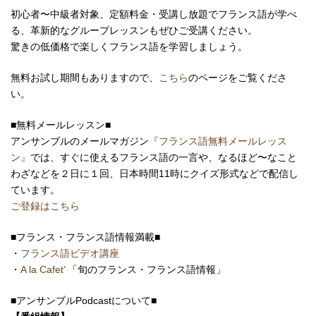
初心者〜中級者対象、定額料金・受講し放題でフランス語が学べ
る、革新的なグループレッスンもぜひご受講ください。
驚きの低価格で楽しくフランス語を学習しましょう。
無料お試し期間もありますので、
こちら
のページをご覧くださ
い。
■無料メールレッスン■
アンサンブルのメールマガジン
『フランス語無料メールレッス
ン』
では、すぐに使えるフランス語の一言や、なるほど〜なこと
わざなどを２日に１回、日本時間11時にクイズ形式などで配信し
ています。
ご登録はこちら
■フランス・フランス語情報満載■
・
フランス語ビデオ講座
・
A la Cafet’
「旬のフランス・フランス語情報」
■アンサンブルPodcastについて■