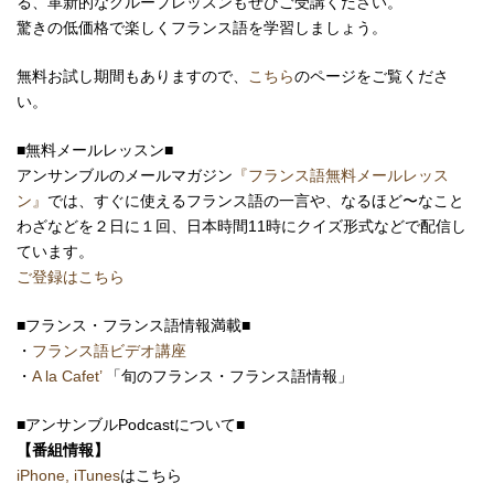
る、革新的なグループレッスンもぜひご受講ください。
驚きの低価格で楽しくフランス語を学習しましょう。
無料お試し期間もありますので、
こちら
のページをご覧くださ
い。
■無料メールレッスン■
アンサンブルのメールマガジン
『フランス語無料メールレッス
ン』
では、すぐに使えるフランス語の一言や、なるほど〜なこと
わざなどを２日に１回、日本時間11時にクイズ形式などで配信し
ています。
ご登録はこちら
■フランス・フランス語情報満載■
・
フランス語ビデオ講座
・
A la Cafet’
「旬のフランス・フランス語情報」
■アンサンブルPodcastについて■
【番組情報】
iPhone, iTunes
はこちら