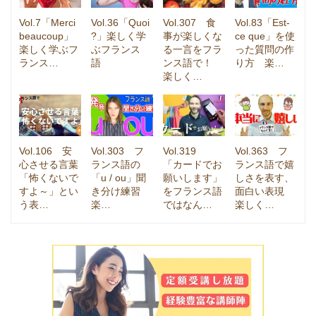
Vol.7「Merci
Vol.36「Quoi
Vol.307 食
Vol.83「Est-
beaucoup」
?」楽しく学
事が楽しくな
ce que」を使
楽しく学ぶフ
ぶフランス
る一言をフラ
った質問の作
ランス…
語
ンス語で！
り方 楽…
楽しく…
Vol.106 安
Vol.303 フ
Vol.319
Vol.363 フ
心させる言葉
ランス語の
「カードでお
ランス語で嬉
「怖くないで
「u / ou」聞
願いします」
しさを表す、
すよ～」とい
き分け練習
をフランス語
面白い表現
う表…
楽…
ではなん…
楽しく…