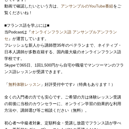
動画で確認したいという方は、
アンサンブルのYouTube番組
をご
覧くださいね！
■フランス語を学ぶには■
当Podcastは『
オンラインフランス語 アンサンブルアンフラン
セ
』が運営しています。
フレッシュな新人から講師歴35年のベテランまで、ネイティブ・
日本人講師が多数在籍する、国内最大級のオンラインフランス語
学校です。
Skypeで365日、1回1,500円から自宅や職場で
マンツーマンの
フラ
ンス語レッスンが受講できます。
「
無料体験レッスン
」好評受付中です♪（特典もあります！）
全くの入門者の方でも安心です。ご希望の方は体験レッスン受講
の前後に当校のカウンセラーに、オンライン学習の効果的な利用
方法や、講師選び等ご相談ください（無料）。
初心者〜中級者対象、定額料金・受講し放題でフランス語が学べ