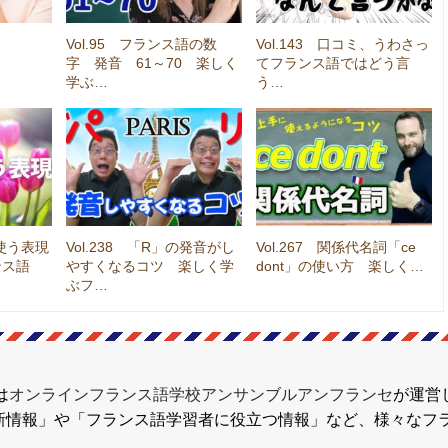
Vol.95 フランス語の数
Vol.143 口コミ、うわさっ
字 発音 61～70 楽しく
てフランス語ではどう言
学ぶ…
う…
く使う表現
Vol.238 「R」の発音がし
Vol.267 関係代名詞「ce
ンス語
やすくなるコツ 楽しく学
dont」の使い方 楽しく…
ぶフ…
は
オンラインフランス語学校アンサンブルアンフランセ
が運営
新情報」や「フランス語学習者に役立つ情報」など、様々なフ