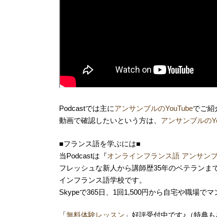
Podcastでは主に
アンサンブルのYouTube
でご紹
動画で確認したいという方は、
アンサンブルのYo
■フランス語を学ぶには■
当Podcastは『
オンラインフランス語 アンサン
フレッシュな新人から講師歴35年のベテランま
インフランス語学校です。
Skypeで365日、1回1,500円から自宅や職場で
マ
「
無料体験レッスン
」好評受付中です♪（特典も