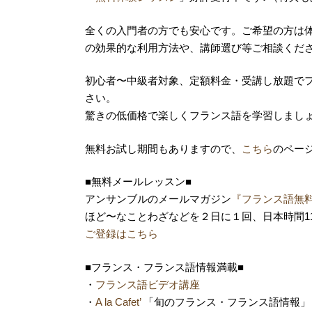
全くの入門者の方でも安心です。ご希望の方は
の効果的な利用方法や、講師選び等ご相談くだ
初心者〜中級者対象、定額料金・受講し放題で
さい。
驚きの低価格で楽しくフランス語を学習しまし
無料お試し期間もありますので、
こちら
のペー
■無料メールレッスン■
アンサンブルのメールマガジン
『フランス語無
ほど〜なことわざなどを２日に１回、日本時間1
ご登録はこちら
■フランス・フランス語情報満載■
・
フランス語ビデオ講座
・
A la Cafet’
「旬のフランス・フランス語情報」