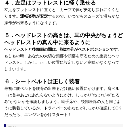
４．左足はフットレストに軽く乗せる
左足をフットレストに置くと、カーブで体が安定し疲れにくくな
ります。
運転姿勢が安定
するので、いつでもスムーズで滑らかな
操作が出来るようになります。
５．ヘッドレストの高さは、耳の中央がちょうど
ヘッドレストの真ん中に来るように
ヘッドレストと後頭部の間は、指2本分がベストポジションです
。
もしもの時、あなたの大切な頸部や頭部を守るための重要なヘッ
ドレスト。しかし、正しい位置に設定しないと意味がなくなって
しまいます。
６．シートベルトは正しく装着
最初に腰ベルトを腰骨の出来るだけ低い位置にかけます。肩ベル
トは首やあごにあたらないようにかけ、しっかり”ねじれ”や”たる
み”がないかを確認しましょう。助手席や、後部座席の人も同じよ
うに装着しているか、ドライバーのあなたがしっかり確認してOK
だったら、エンジンをかけスタート！