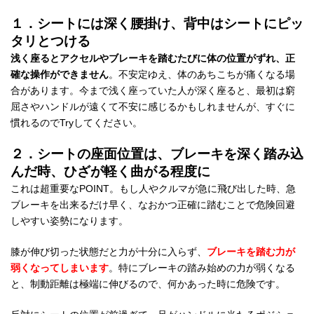
１．シートには深く腰掛け、背中はシートにピッ
タリとつける
浅く座るとアクセルやブレーキを踏むたびに体の位置がずれ、正
確な操作ができません
。不安定ゆえ、体のあちこちが痛くなる場
合があります。今まで浅く座っていた人が深く座ると、最初は窮
屈さやハンドルが遠くて不安に感じるかもしれませんが、すぐに
慣れるのでTryしてください。
２．シートの座面位置は、ブレーキを深く踏み込
んだ時、ひざが軽く曲がる程度に
これは超重要なPOINT。もし人やクルマが急に飛び出した時、急
ブレーキを出来るだけ早く、なおかつ正確に踏むことで危険回避
しやすい姿勢になります。
膝が伸び切った状態だと力が十分に入らず、
ブレーキを踏む力が
弱くなってしまいます
。特にブレーキの踏み始めの力が弱くなる
と、制動距離は極端に伸びるので、何かあった時に危険です。