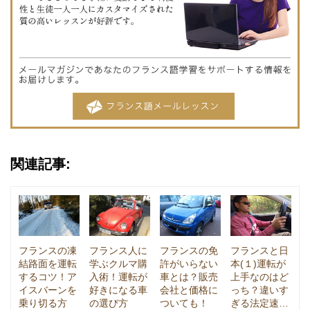
関連記事:
フランスの凍
フランス人に
フランスの免
フランスと日
結路面を運転
学ぶクルマ購
許がいらない
本(１)運転が
するコツ！ア
入術！運転が
車とは？販売
上手なのはど
イスバーンを
好きになる車
会社と価格に
っち？違いす
乗り切る方
の選び方
ついても！
ぎる法定速…