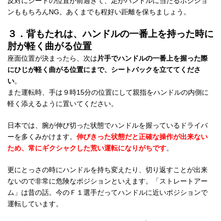
反対にシートの位置が前過ぎて、足がハンドルに当たるポジショ
ンももちろんNG。あくまでも程好い距離を保ちましょう。
３．背もたれは、ハンドルの一番上を持った時に
肘が軽く曲がる位置
座面位置が決まったら、次は
片手でハンドルの一番上を握った際
にひじが軽く曲がる位置にまで、シートバックを立ててくださ
い
。
また運転時、手は９時15分の位置にして親指をハンドルの内側に
軽く添えるように置いてください。
日本では、腕が伸び切った状態でハンドルを握っているドライバ
ーを多くみかけます。
伸びきった状態だと正確な操作が出来ない
ため、常にギクシャクした荒い運転になりがちです
。
更にとっさの時にハンドルを持ち変えたり、切り返すことが出来
ないので非常に危険なポジションといえます。「ストレートアー
ム」は昔の話。今のＦ１選手だってハンドルに近いポジションで
運転しています。