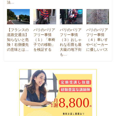
法…
【フランスの
パリのバリア
パリのバリア
パリのバリア
道路交通法】
フリー事情
フリー事情
フリー事情
知らないと危
（１）「車椅
（３）おしゃ
（４）車いす
険！右側優先
子での移動」
れな石畳も最
やベビーカー
の意味とは…
を検証する
大級の地下街
に優しいバス
も…