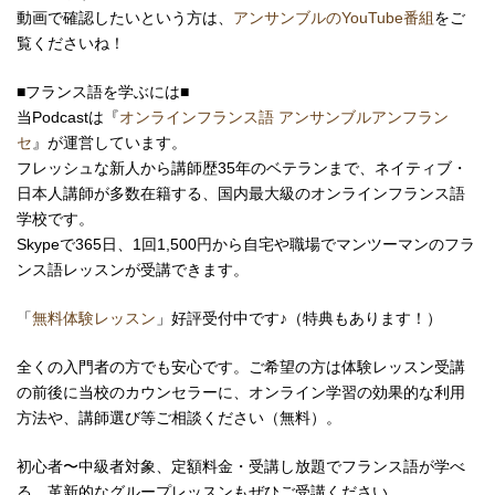
動画で確認したいという方は、
アンサンブルのYouTube番組
をご
覧くださいね！
■フランス語を学ぶには■
当Podcastは『
オンラインフランス語 アンサンブルアンフラン
セ
』が運営しています。
フレッシュな新人から講師歴35年のベテランまで、ネイティブ・
日本人講師が多数在籍する、国内最大級のオンラインフランス語
学校です。
Skypeで365日、1回1,500円から自宅や職場で
マンツーマンの
フラ
ンス語レッスンが受講できます。
「
無料体験レッスン
」好評受付中です♪（特典もあります！）
全くの入門者の方でも安心です。ご希望の方は体験レッスン受講
の前後に当校のカウンセラーに、オンライン学習の効果的な利用
方法や、講師選び等ご相談ください（無料）。
初心者〜中級者対象、定額料金・受講し放題でフランス語が学べ
る、革新的なグループレッスンもぜひご受講ください。