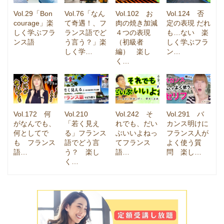
Vol.29「Bon
Vol.76「なん
Vol.102 お
Vol.124 否
courage」楽
て奇遇！、フ
肉の焼き加減
定の表現 だれ
しく学ぶフラ
ランス語でど
４つの表現
も…ない 楽
ンス語
う言う？」楽
（初級者
しく学ぶフラ
しく学…
編） 楽し
ン…
く…
Vol.172 何
Vol.210
Vol.242 そ
Vol.291 バ
がなんでも、
「若く見え
れでも、だい
カンス明けに
何としてで
る」フランス
ぶいいよねっ
フランス人が
も フランス
語でどう言
てフランス
よく使う質
語…
う？ 楽し
語…
問 楽し…
く…