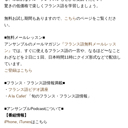
驚きの低価格で楽しくフランス語を学習しましょう。
無料お試し期間もありますので、
こちら
のページをご覧くださ
い。
■無料メールレッスン■
アンサンブルのメールマガジン
『フランス語無料メールレッス
ン』
では、すぐに使えるフランス語の一言や、なるほど〜なこと
わざなどを２日に１回、日本時間11時にクイズ形式などで配信し
ています。
ご登録はこちら
■フランス・フランス語情報満載■
・
フランス語ビデオ講座
・
A la Cafet’
「旬のフランス・フランス語情報」
■アンサンブルPodcastについて■
【番組情報】
iPhone, iTunes
はこちら