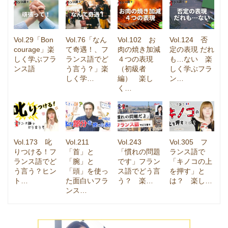
Vol.29「Bon
Vol.76「なん
Vol.102 お
Vol.124 否
courage」楽
て奇遇！、フ
肉の焼き加減
定の表現 だれ
しく学ぶフラ
ランス語でど
４つの表現
も…ない 楽
ンス語
う言う？」楽
（初級者
しく学ぶフラ
しく学…
編） 楽し
ン…
く…
Vol.173 叱
Vol.211
Vol.243
Vol.305 フ
りつける！フ
「首」と
「慣れの問題
ランス語で
ランス語でど
「腕」と
です」フラン
「キノコの上
う言う？ヒン
「頭」を使っ
ス語でどう言
を押す」と
ト…
た面白いフラ
う？ 楽…
は？ 楽し…
ンス…