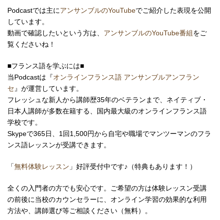
Podcastでは主に
アンサンブルのYouTube
でご紹介した表現を公開
しています。
動画で確認したいという方は、
アンサンブルのYouTube番組
をご
覧くださいね！
■フランス語を学ぶには■
当Podcastは『
オンラインフランス語 アンサンブルアンフラン
セ
』が運営しています。
フレッシュな新人から講師歴35年のベテランまで、ネイティブ・
日本人講師が多数在籍する、国内最大級のオンラインフランス語
学校です。
Skypeで365日、1回1,500円から自宅や職場で
マンツーマンの
フラ
ンス語レッスンが受講できます。
「
無料体験レッスン
」好評受付中です♪（特典もあります！）
全くの入門者の方でも安心です。ご希望の方は体験レッスン受講
の前後に当校のカウンセラーに、オンライン学習の効果的な利用
方法や、講師選び等ご相談ください（無料）。