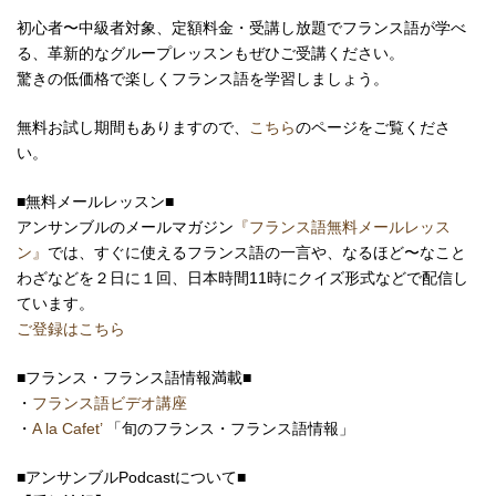
初心者〜中級者対象、定額料金・受講し放題でフランス語が学べ
る、革新的なグループレッスンもぜひご受講ください。
驚きの低価格で楽しくフランス語を学習しましょう。
無料お試し期間もありますので、
こちら
のページをご覧くださ
い。
■無料メールレッスン■
アンサンブルのメールマガジン
『フランス語無料メールレッス
ン』
では、すぐに使えるフランス語の一言や、なるほど〜なこと
わざなどを２日に１回、日本時間11時にクイズ形式などで配信し
ています。
ご登録はこちら
■フランス・フランス語情報満載■
・
フランス語ビデオ講座
・
A la Cafet’
「旬のフランス・フランス語情報」
■アンサンブルPodcastについて■